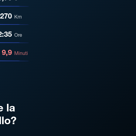
270
Km
2:35
Ore
9,9
Minuti
e la
llo?