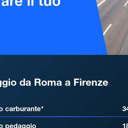
are il tuo
gio da Roma a Firenze
, DISTANZA, TEMPO DI ATT
o carburante*
3
o pedaggio
1