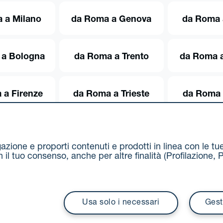
 a Milano
da Roma a Genova
da Roma 
 a Bologna
da Roma a Trento
da Roma a
 a Firenze
da Roma a Trieste
da Roma 
igazione e proporti contenuti e prodotti in linea con le t
on il tuo consenso, anche per altre finalità (Profilazion
Via Stalingrado 37 - 40128 Bologna
Tel 051 5077111 - F
unipolmove@pec.unipol.it
C.F. 03506831209 e P. IVA 03
Usa solo i necessari
Gest
i contrattuali
UnipolTech S.p.A.
Servizio offerto da
I prezzi si intendono compresi di IVA