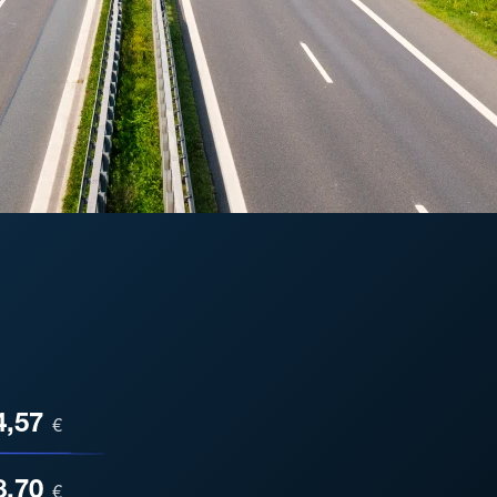
ESA
4,57
€
8,70
€