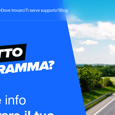
Dove trovarci
Ti serve supporto?
Blog
TTO
GRAMMA?
e info