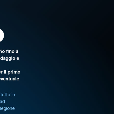
o fino a
edaggio e
r il primo
’eventuale
tutte le
 ad
 Regione