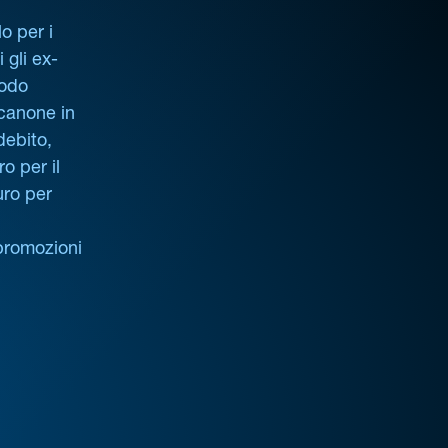
o per i
i gli ex-
iodo
 canone in
debito,
o per il
uro per
promozioni