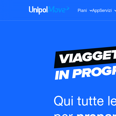
UnipolMove
Piani
App
Servizi
VIAGGE
IN PRO
Qui tutte l