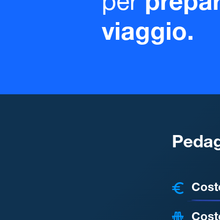
per
prepar
viaggio.
Pedag
COSTI
Cost
Cost