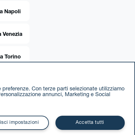
a Napoli
 Venezia
a Torino
ue preferenze. Con terze parti selezionate utilizziamo
e, Personalizzazione annunci, Marketing e Social
ax 051 375349
740811207 R.E.A. 524585
isci impostazioni
Accetta tutti