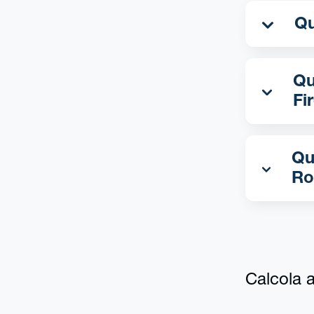
Qu
Fi
Qu
Ro
Calcola al