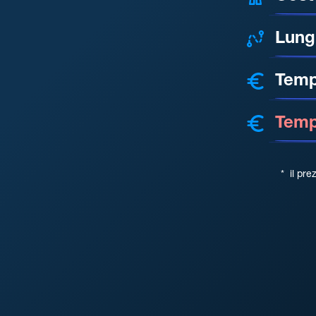
Lung
Temp
Tempo
*
il pre