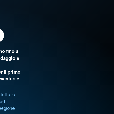
o fino a
edaggio e
r il primo
’eventuale
tutte le
 ad
 Regione