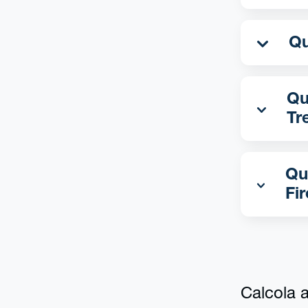
Qua
Tr
Qu
Fi
Calcola al