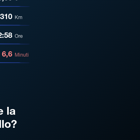
310
Km
2:58
Ore
6,6
Minuti
e la
llo?