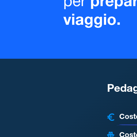
per
prepar
viaggio.
Pedag
COSTI
Cost
Cost