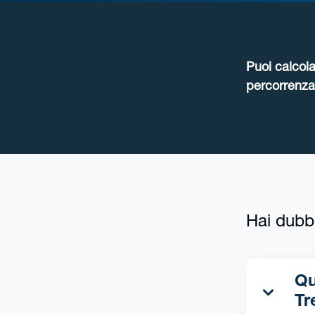
Puoi calcola
percorrenza 
Hai dubb
Qua
Tr