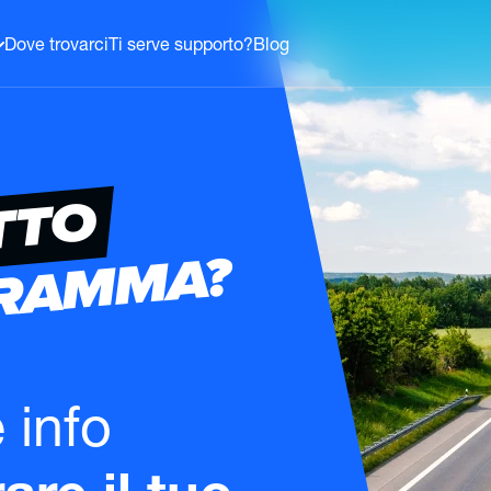
Dove trovarci
Ti serve supporto?
Blog
TTO
GRAMMA?
e info