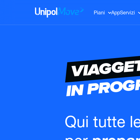
UnipolMove
Piani
App
Servizi
VIAGGE
IN PRO
Qui tutte l