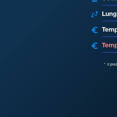
Lung
Temp
Tempo
*
il pre