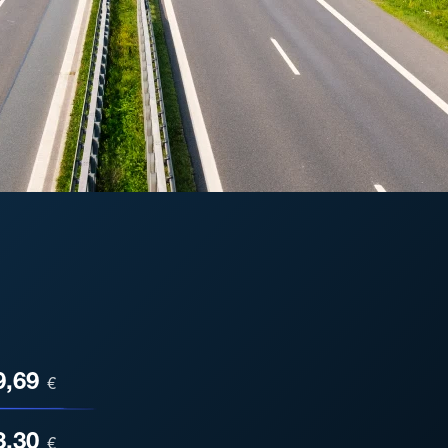
ESA
9,69
€
3,30
€