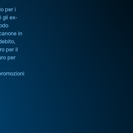
o per i
i gli ex-
iodo
 canone in
debito,
o per il
uro per
promozioni