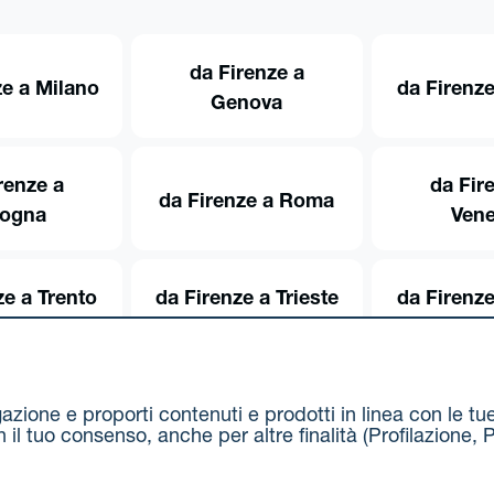
da Firenze a
ze a Milano
da Firenze
Genova
renze a
da Fir
da Firenze a Roma
logna
Vene
ze a Trento
da Firenze a Trieste
da Firenze
igazione e proporti contenuti e prodotti in linea con le t
on il tuo consenso, anche per altre finalità (Profilazion
Via Stalingrado 37 - 40128 Bologna
Tel 051 5077111 - F