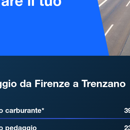
are il tuo
gio da Firenze a Trenzano
, DISTANZA, TEMPO DI ATT
o carburante*
3
o pedaggio
2