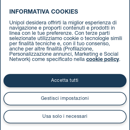
INFORMATIVA COOKIES
da Firenze a Torino
Unipol desidera offrirti la miglior esperienza di
navigazione e proporti contenuti e prodotti in
linea con le tue preferenze. Con terze parti
selezionate utilizziamo cookie o tecnologie simili
per finalità tecniche e, con il tuo consenso,
anche per altre finalità (Profilazione,
Personalizzazione annunci, Marketing e Social
Network) come specificato nella
cookie policy
.
Cookie Policy
Termini e condizioni
Privacy Policy
Documenti contrattuali
Accetta tutti
Via Stalingrado 37 - 40128 Bologna
Tel 051 5077111 - Fax 051 375349
Gestisci impostazioni
unipolmove@pec.unipol.it
C.F. 03506831209 e P. IVA 03740811207 R.E.A. 524585
Usa solo i necessari
UnipolTech S.p.A.
Servizio offerto da
I prezzi si intendono compresi di IVA