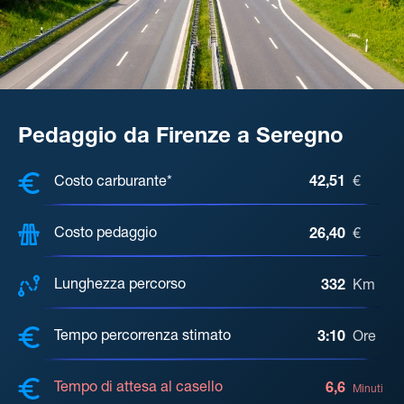
Pedaggio da Firenze a Seregno
COSTI, DISTANZA, TEMPO DI ATTE
Costo carburante*
42,51
€
Costo pedaggio
26,40
€
Lunghezza percorso
332
Km
Tempo percorrenza stimato
3:10
Ore
Tempo di attesa al casello
6,6
Minuti