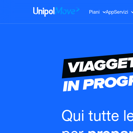
UnipolMove
Piani
App
Servizi
VIAGGE
IN PRO
Qui tutte l