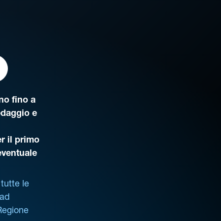
o fino a
edaggio e
r il primo
’eventuale
tutte le
 ad
 Regione