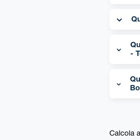
Qua
- 
Qu
Bo
Calcola al