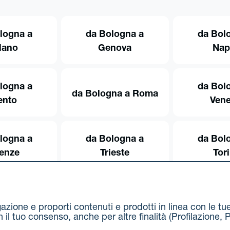
logna a
da Bologna a
da Bol
lano
Genova
Nap
logna a
da Bol
da Bologna a Roma
ento
Vene
logna a
da Bologna a
da Bol
renze
Trieste
Tor
igazione e proporti contenuti e prodotti in linea con le t
on il tuo consenso, anche per altre finalità (Profilazion