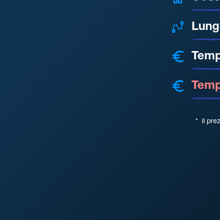
Lung
Temp
Tempo
*
il pre