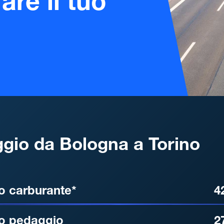
are il tuo
gio da Bologna a Torino
, DISTANZA, TEMPO DI ATT
o carburante*
4
o pedaggio
2