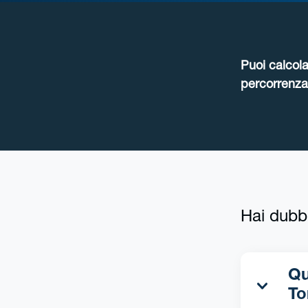
Puoi calcola
percorrenza 
Hai dubb
Qua
To