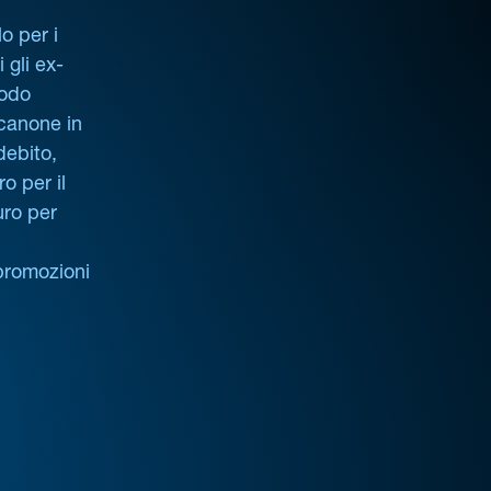
o per i
i gli ex-
iodo
 canone in
debito,
o per il
uro per
promozioni