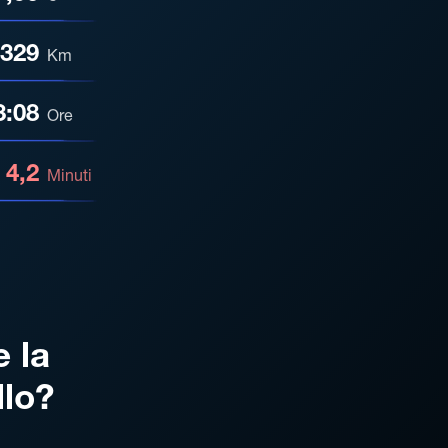
329
Km
3:08
Ore
4,2
Minuti
e la
llo?