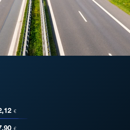
ESA
2,12
€
7,90
€