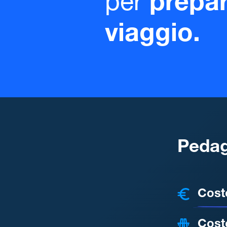
per
prepar
viaggio.
Pedag
COSTI
Cost
Cost