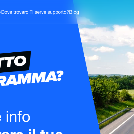
Dove trovarci
Ti serve supporto?
Blog
TTO
GRAMMA?
e info