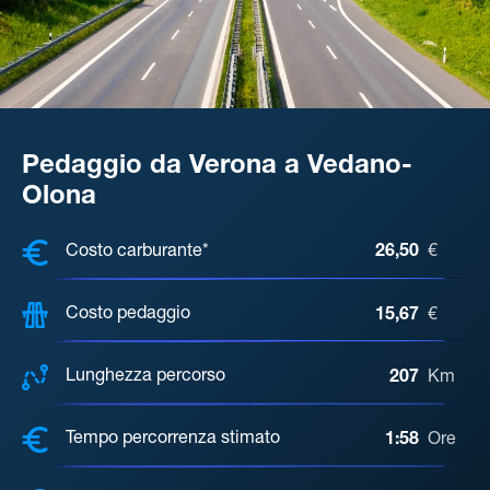
Pedaggio da Verona a Vedano-
Olona
COSTI, DISTANZA, TEMPO DI ATTE
Costo carburante*
26,50
€
Costo pedaggio
15,67
€
Lunghezza percorso
207
Km
Tempo percorrenza stimato
1:58
Ore