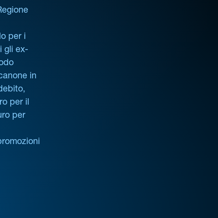
 Regione
o per i
i gli ex-
iodo
 canone in
debito,
o per il
uro per
promozioni