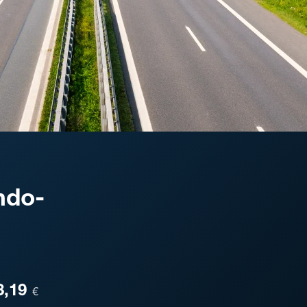
ndo-
ESA
3,19
€