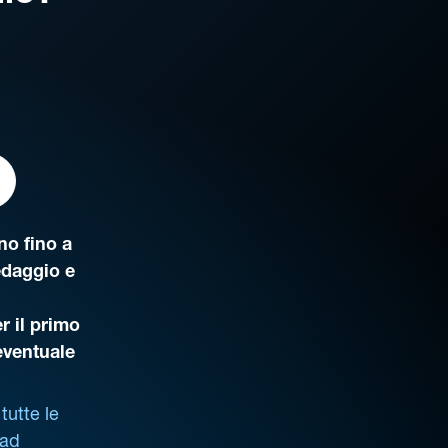
o fino a
edaggio e
r il primo
’eventuale
tutte le
 ad