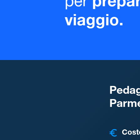
per
prepar
viaggio.
Pedag
Parm
COSTI
Cost