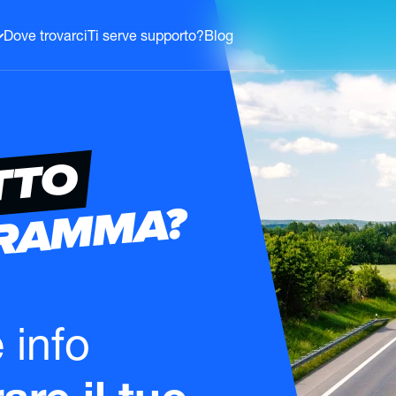
Dove trovarci
Ti serve supporto?
Blog
TTO
GRAMMA?
e info