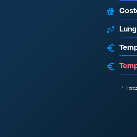
Cost
Lung
Temp
Tempo
*
il pre