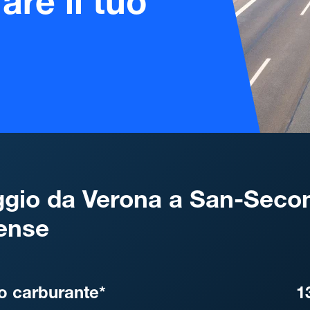
are il tuo
gio da Verona a San-Seco
ense
, DISTANZA, TEMPO DI ATT
o carburante*
1