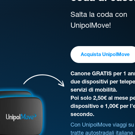
Salta la coda con
UnipolMove!
Acquista UnipolMove
Canone GRATIS per 1 ann
due dispositivi per telep
servizi di mobilità.
Poi solo 2,50€ al mese pe
dispositivo e 1,00€ per l
secondo.
Con UnipolMove viaggi su 
tratte autostradali italiane