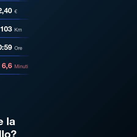
2,40
€
103
Km
0:59
Ore
6,6
Minuti
e la
llo?