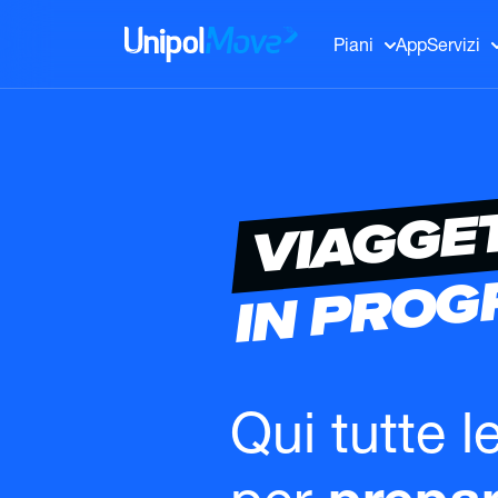
UnipolMove
Piani
App
Servizi
VIAGGE
IN PRO
Qui tutte l