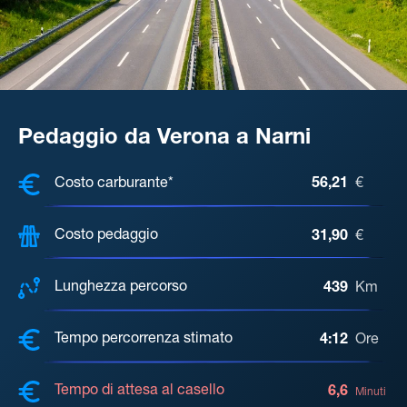
Pedaggio da Verona a Narni
COSTI, DISTANZA, TEMPO DI ATTE
Costo carburante*
56,21
€
Costo pedaggio
31,90
€
Lunghezza percorso
439
Km
Tempo percorrenza stimato
4:12
Ore
Tempo di attesa al casello
6,6
Minuti