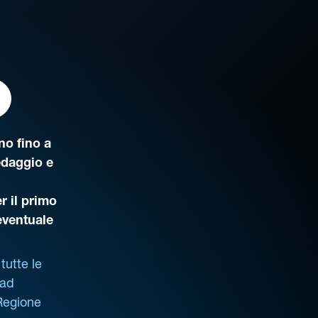
o fino a
edaggio e
r il primo
’eventuale
tutte le
 ad
 Regione