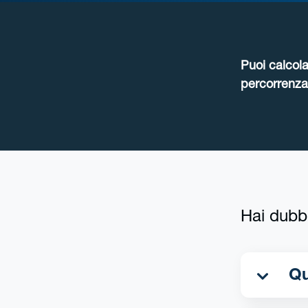
Puoi calcola
percorrenza 
Hai dubb