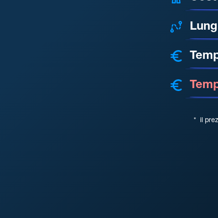
Lung
Temp
Tempo
*
il pre