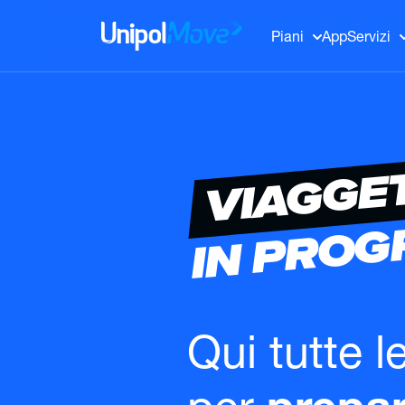
UnipolMove
Piani
App
Servizi
VIAGGE
IN PRO
Qui tutte l