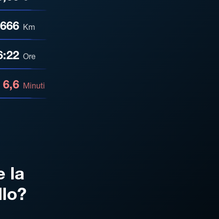
666
Km
6:22
Ore
6,6
Minuti
e la
llo?