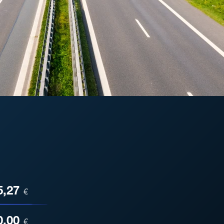
ESA
5,27
€
0,00
€