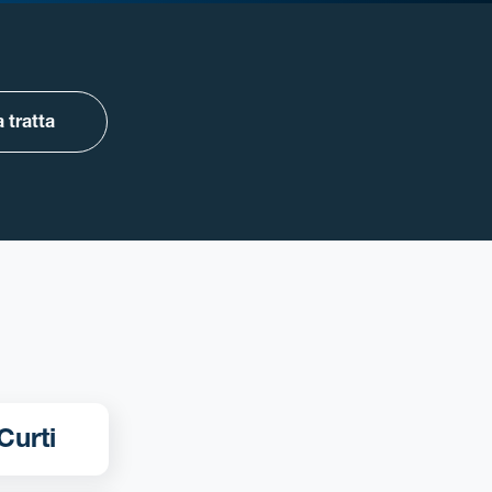
 tratta
 Verona - Curti