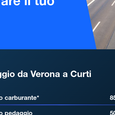
are il tuo
gio da Verona a Curti
, DISTANZA, TEMPO DI ATT
o carburante*
8
o pedaggio
5