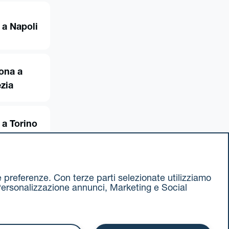
 a Napoli
ona a
zia
 a Torino
ue preferenze. Con terze parti selezionate utilizziamo
e, Personalizzazione annunci, Marketing e Social
ax 051 375349
740811207 R.E.A. 524585