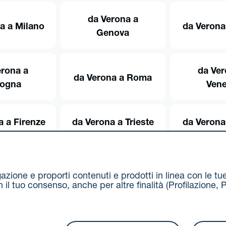
da Verona a
a a Milano
da Verona
Genova
erona a
da Ver
da Verona a Roma
logna
Vene
a a Firenze
da Verona a Trieste
da Verona
igazione e proporti contenuti e prodotti in linea con le t
on il tuo consenso, anche per altre finalità (Profilazion
Via Stalingrado 37 - 40128 Bologna
Tel 051 5077111 - F
unipolmove@pec.unipol.it
C.F. 03506831209 e P. IVA 03