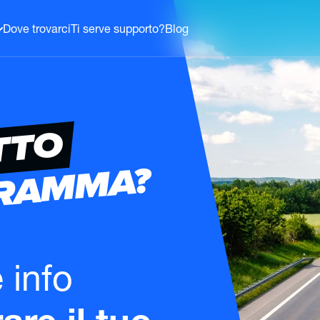
Dove trovarci
Ti serve supporto?
Blog
TTO
GRAMMA?
e info