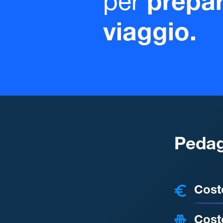
per
prepar
viaggio.
Pedag
COSTI
Cost
Cost