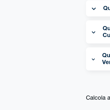
Qua
Cu
Qu
Ve
Calcola al