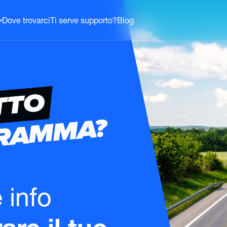
Dove trovarci
Ti serve supporto?
Blog
TTO
GRAMMA?
e info