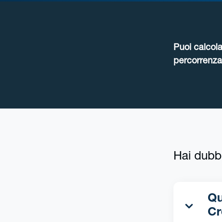
Puoi calcola
percorrenza 
Hai dubb
Qua
C