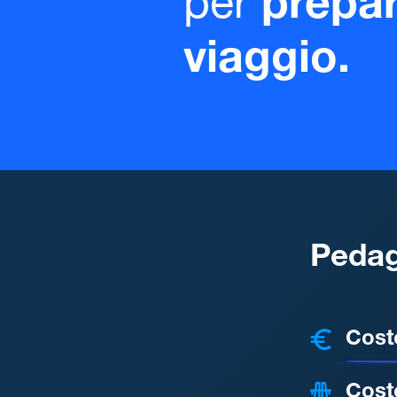
per
prepar
viaggio.
Pedag
COSTI
Cost
Cost