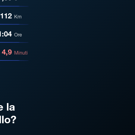
112
Km
1:04
Ore
4,9
Minuti
e la
llo?