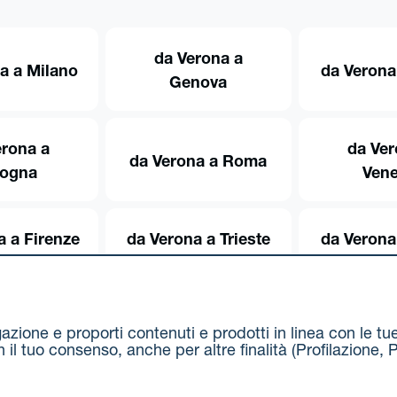
da Verona a
a a Milano
da Verona
Genova
erona a
da Ver
da Verona a Roma
logna
Vene
a a Firenze
da Verona a Trieste
da Verona
igazione e proporti contenuti e prodotti in linea con le t
on il tuo consenso, anche per altre finalità (Profilazion
Via Stalingrado 37 - 40128 Bologna
Tel 051 5077111 - F