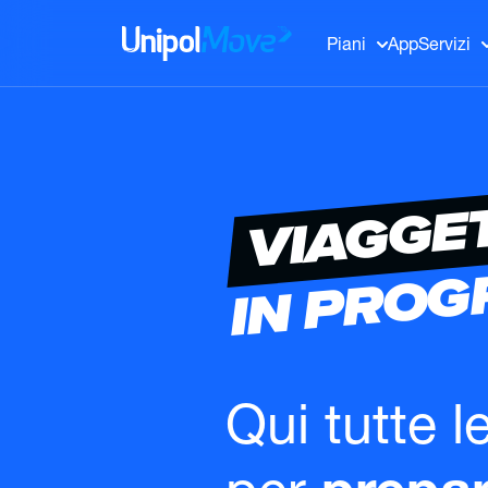
UnipolMove
Piani
App
Servizi
VIAGGE
IN PRO
Qui tutte l