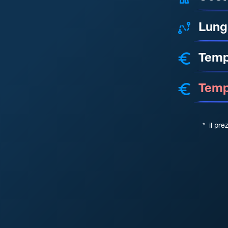
Lung
Temp
Tempo
*
il pre