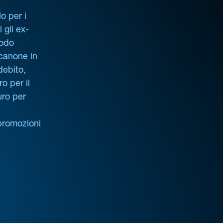
o per i
i gli ex-
iodo
 canone in
debito,
o per il
uro per
promozioni