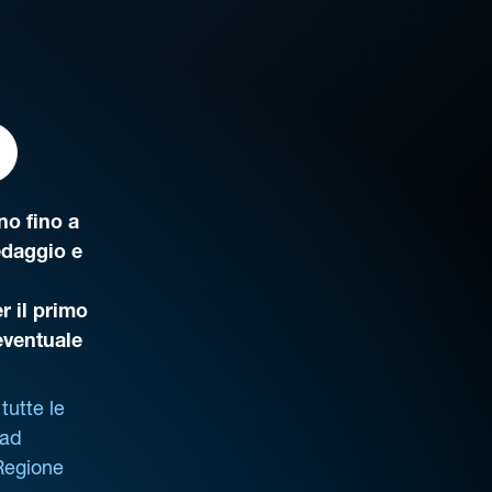
o fino a
edaggio e
r il primo
’eventuale
tutte le
 ad
 Regione