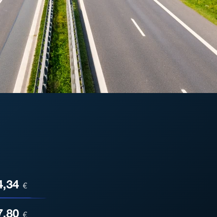
ESA
4,34
€
7,80
€