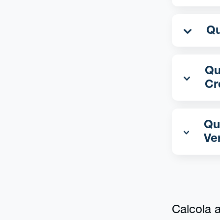
Qua
Cr
Qu
Ve
Calcola al