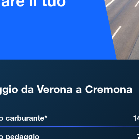
are il tuo
gio da Verona a Cremona
, DISTANZA, TEMPO DI ATT
o carburante*
1
o pedaggio