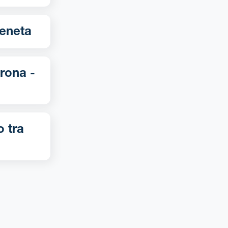
gna-Veneta
o tra