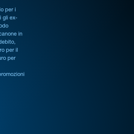
o per i
i gli ex-
iodo
 canone in
debito,
o per il
uro per
promozioni