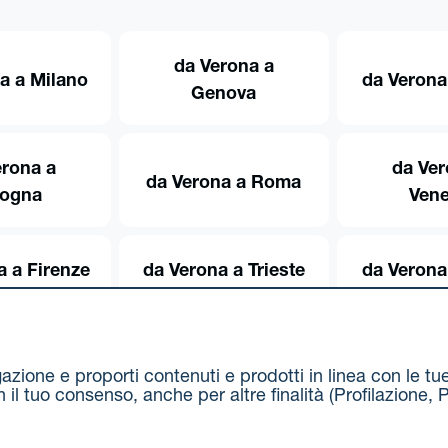
da Verona a
a a Milano
da Verona
Genova
erona a
da Ver
da Verona a Roma
logna
Vene
a a Firenze
da Verona a Trieste
da Verona
igazione e proporti contenuti e prodotti in linea con le t
on il tuo consenso, anche per altre finalità (Profilazion
Via Stalingrado 37 - 40128 Bologna
Tel 051 5077111 - F