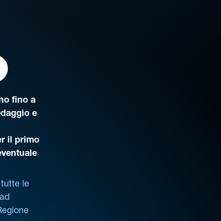
o fino a
edaggio e
r il primo
’eventuale
tutte le
 ad
 Regione