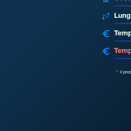
Lung
Temp
Tempo
*
il pre