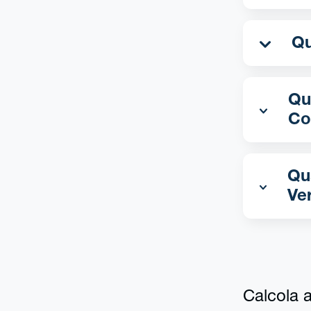
Qua
Co
Qu
Ve
Calcola al