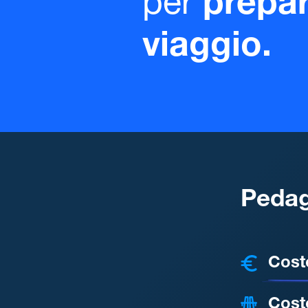
per
prepar
viaggio.
Pedag
COSTI
Cost
Cost