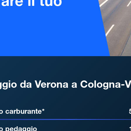
are il tuo
gio da Verona a Cologna-
, DISTANZA, TEMPO DI ATT
o carburante*
o pedaggio