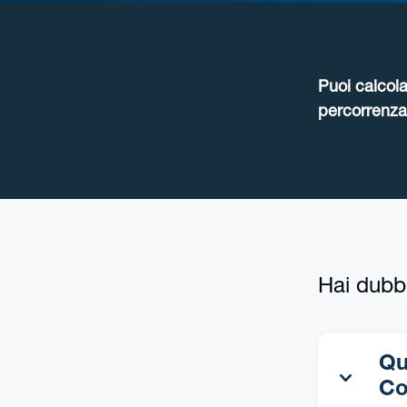
Puoi calcola
percorrenza 
Hai dubb
Qua
Co