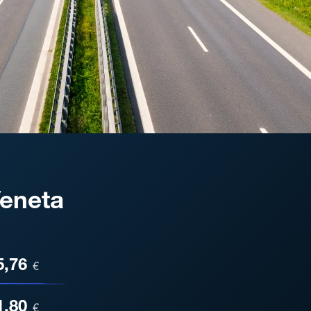
Veneta
ESA
5,76
€
1,80
€