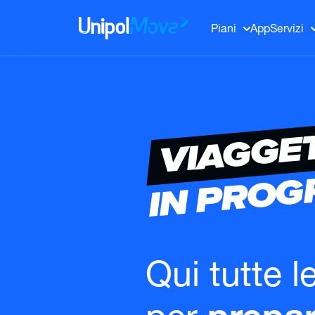
UnipolMove
Piani
App
Servizi
VIAGGE
IN PRO
Qui tutte l