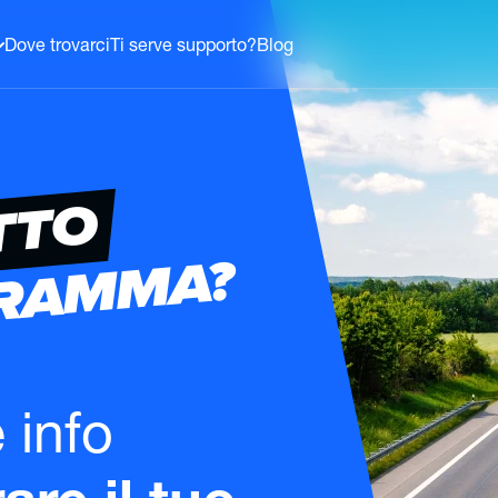
Dove trovarci
Ti serve supporto?
Blog
TTO
GRAMMA?
e info