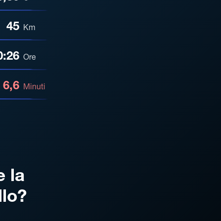
45
Km
0:26
Ore
6,6
Minuti
e la
llo?