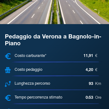
Pedaggio da Verona a Bagnolo-in-
Piano
COSTI, DISTANZA, TEMPO DI ATTE
Costo carburante*
11,91
€
Costo pedaggio
4,20
€
Lunghezza percorso
93
Km
Tempo percorrenza stimato
0:53
Ore