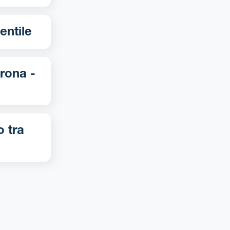
ano-Gentile
o tra