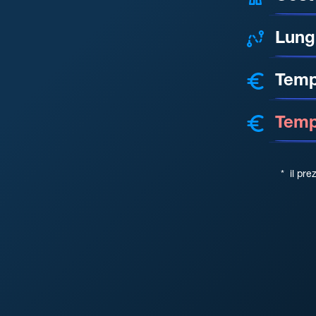
Lung
Temp
Tempo
*
il pre