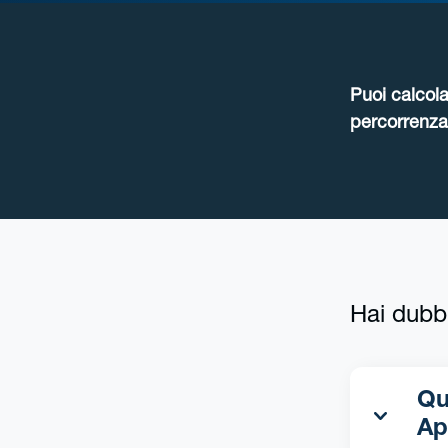
Puoi calcola
percorrenza 
Hai dubb
Qua
Ap