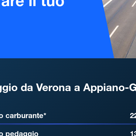
are il tuo
gio da Verona a Appiano-G
, DISTANZA, TEMPO DI ATT
o carburante*
2
o pedaggio
1