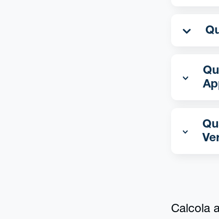
Qua
Ap
Qu
Ve
Calcola al