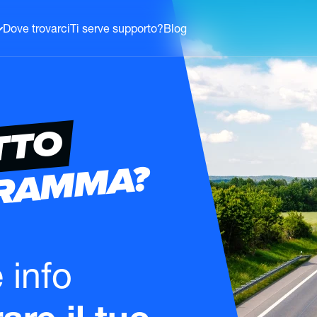
Dove trovarci
Ti serve supporto?
Blog
TTO
GRAMMA?
e info