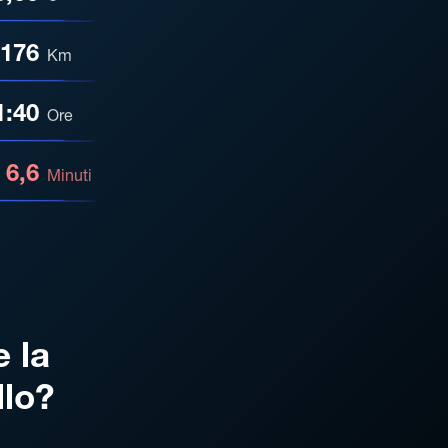
176
Km
1:40
Ore
6,6
Minuti
e la
llo?