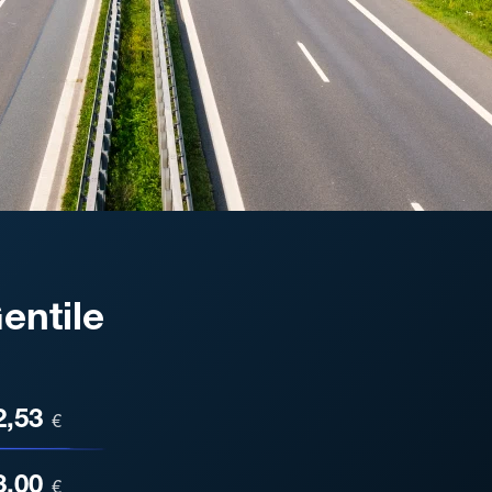
entile
ESA
2,53
€
3,00
€