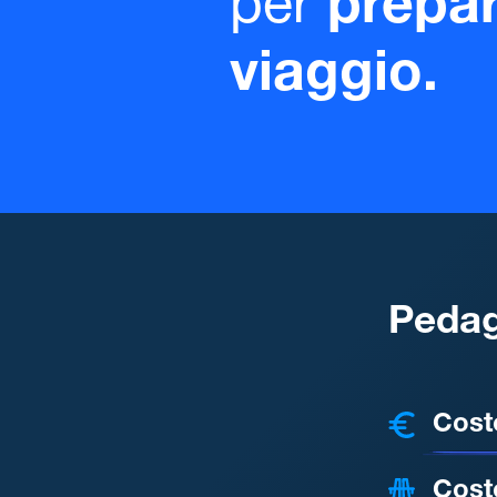
per
prepar
viaggio.
Pedag
COSTI
Cost
Cost