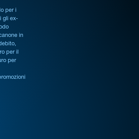
o per i
i gli ex-
iodo
 canone in
debito,
o per il
uro per
promozioni