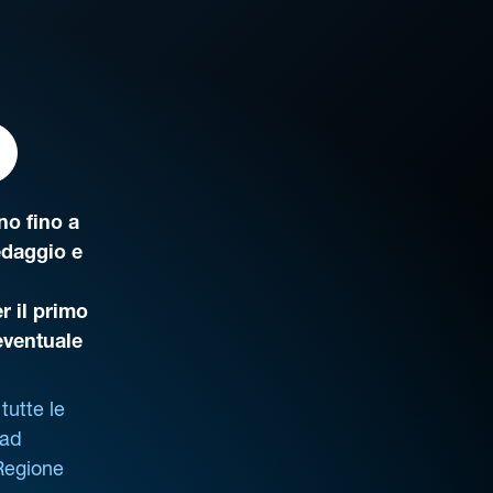
o fino a
edaggio e
r il primo
’eventuale
tutte le
 ad
 Regione