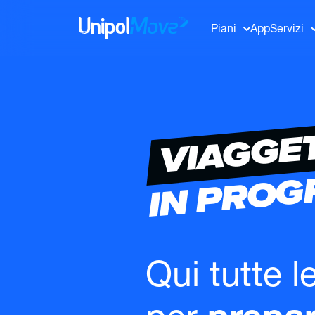
UnipolMove
Piani
App
Servizi
VIAGGE
IN PRO
Qui tutte l