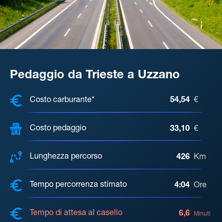
Pedaggio da Trieste a Uzzano
COSTI, DISTANZA, TEMPO DI ATTE
Costo carburante*
54,54
€
Costo pedaggio
33,10
€
Lunghezza percorso
426
Km
Tempo percorrenza stimato
4:04
Ore
Tempo di attesa al casello
6,6
Minuti