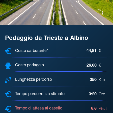
Pedaggio da Trieste a Albino
COSTI, DISTANZA, TEMPO DI ATTE
Costo carburante*
44,81
€
Costo pedaggio
26,60
€
Lunghezza percorso
350
Km
Tempo percorrenza stimato
3:20
Ore
Tempo di attesa al casello
6,6
Minuti