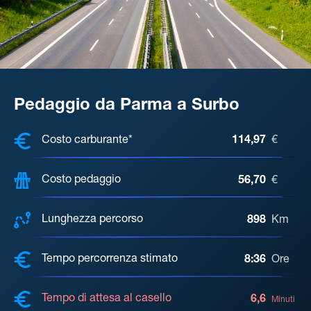
Pedaggio da Parma a Surbo
COSTI, DISTANZA, TEMPO DI ATTE
Costo carburante*
114,97
€
Costo pedaggio
56,70
€
Lunghezza percorso
898
Km
Tempo percorrenza stimato
8:36
Ore
Tempo di attesa al casello
6,6
Minuti