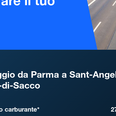
are il tuo
gio da Parma a Sant-Angel
-di-Sacco
, DISTANZA, TEMPO DI ATT
o carburante*
2