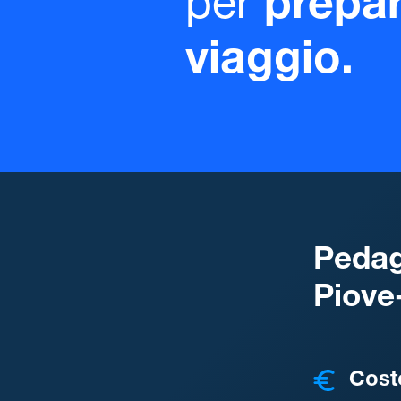
per
prepar
viaggio.
Pedag
Piove
COSTI
Cost