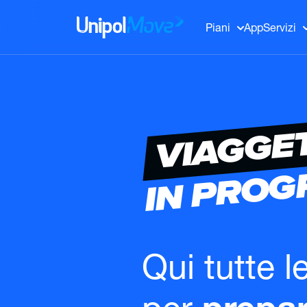
UnipolMove
Piani
App
Servizi
VIAGGE
IN PRO
Qui tutte l