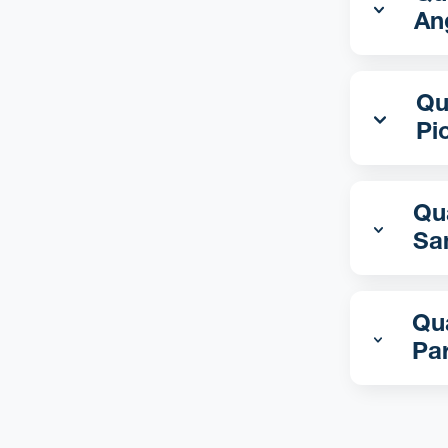
An
Qual 
Pi
Qua
Sa
Qua
Pa