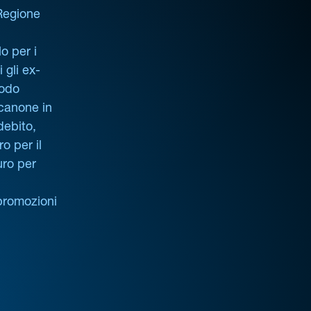
 Regione
o per i
i gli ex-
iodo
 canone in
debito,
o per il
uro per
promozioni