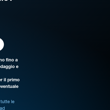
o fino a
edaggio e
r il primo
’eventuale
tutte le
 ad