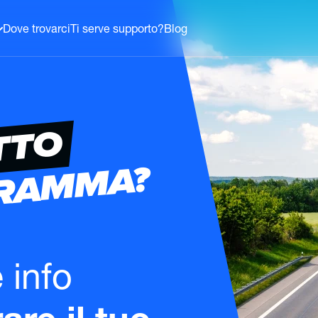
Dove trovarci
Ti serve supporto?
Blog
TTO
GRAMMA?
e info