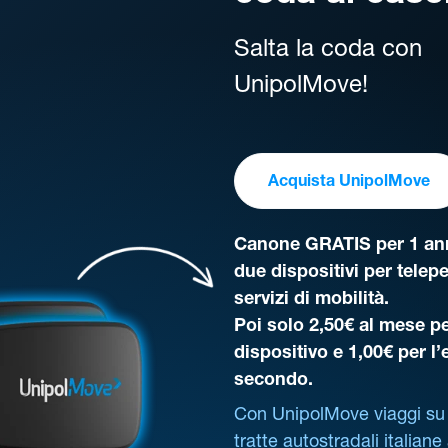
Salta la coda con
UnipolMove!
Acquista UnipolMove
Canone GRATIS per 1 ann
due dispositivi per telep
servizi di mobilità.
Poi solo 2,50€ al mese pe
dispositivo e 1,00€ per l
secondo.
Con UnipolMove viaggi su 
tratte autostradali italiane