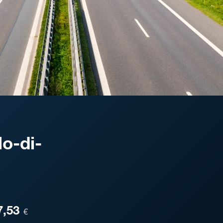
o-di-
ESA
7,53
€