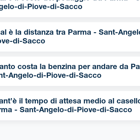
gelo-di-Piove-di-Sacco
è la distanza tra Parma - Sant-Angelo-di-
ove-di-Sacco
nto costa la benzina per andare da Parma -
nt-Angelo-di-Piove-di-Sacco
nt’è il tempo di attesa medio al casell
rma - Sant-Angelo-di-Piove-di-Sacco