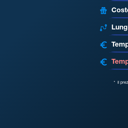
Cost
Lung
Temp
Tempo
*
il pre