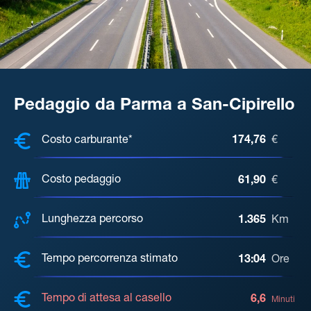
Pedaggio da Parma a San-Cipirello
COSTI, DISTANZA, TEMPO DI ATTE
Costo carburante*
174,76
€
Costo pedaggio
61,90
€
Lunghezza percorso
1.365
Km
Tempo percorrenza stimato
13:04
Ore
Tempo di attesa al casello
6,6
Minuti