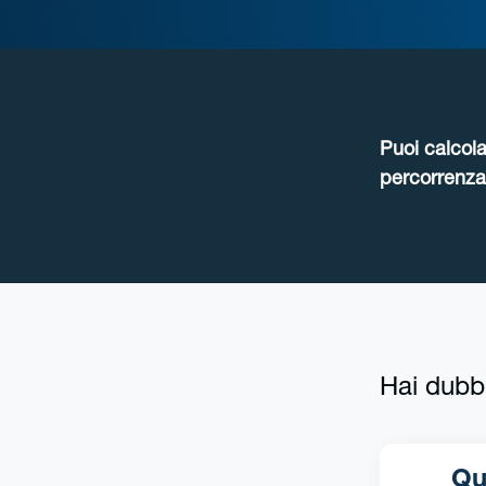
Puoi calcola
percorrenza 
Hai dubb
Qua