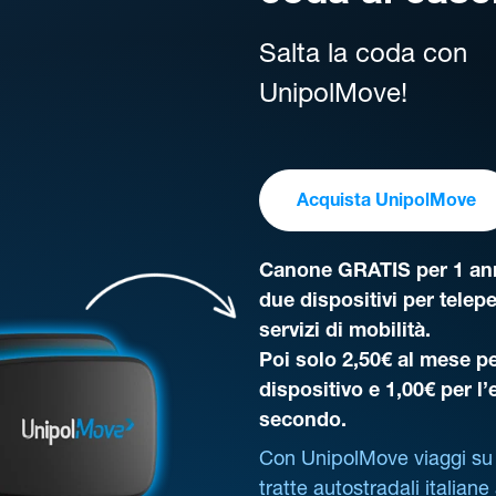
Salta la coda con
UnipolMove!
Acquista UnipolMove
Canone GRATIS per 1 ann
due dispositivi per telep
servizi di mobilità.
Poi solo 2,50€ al mese pe
dispositivo e 1,00€ per l
secondo.
Con UnipolMove viaggi su 
tratte autostradali italiane