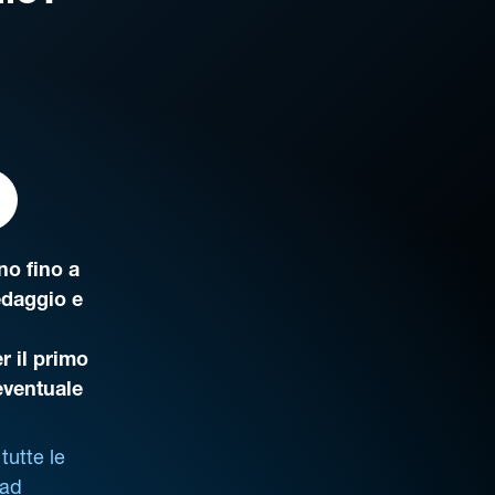
o fino a
edaggio e
r il primo
’eventuale
tutte le
 ad