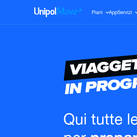
UnipolMove
Piani
App
Servizi
VIAGGE
IN PRO
Qui tutte l