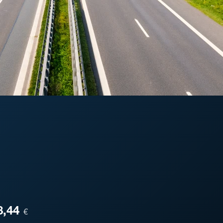
ESA
8,44
€