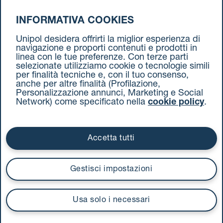
INFORMATIVA COOKIES
da Parma a Torino
Unipol desidera offrirti la miglior esperienza di
navigazione e proporti contenuti e prodotti in
linea con le tue preferenze. Con terze parti
selezionate utilizziamo cookie o tecnologie simili
per finalità tecniche e, con il tuo consenso,
anche per altre finalità (Profilazione,
Personalizzazione annunci, Marketing e Social
Network) come specificato nella
cookie policy
.
Cookie Policy
Termini e condizioni
Privacy Policy
Documenti contrattuali
Accetta tutti
Via Stalingrado 37 - 40128 Bologna
Tel 051 5077111 - Fax 051 375349
Gestisci impostazioni
unipolmove@pec.unipol.it
C.F. 03506831209 e P. IVA 03740811207 R.E.A. 524585
Usa solo i necessari
UnipolTech S.p.A.
Servizio offerto da
I prezzi si intendono compresi di IVA