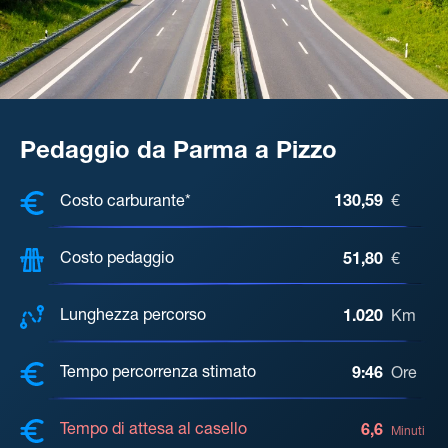
Pedaggio da Parma a Pizzo
COSTI, DISTANZA, TEMPO DI ATTE
Costo carburante*
130,59
€
Costo pedaggio
51,80
€
Lunghezza percorso
1.020
Km
Tempo percorrenza stimato
9:46
Ore
Tempo di attesa al casello
6,6
Minuti