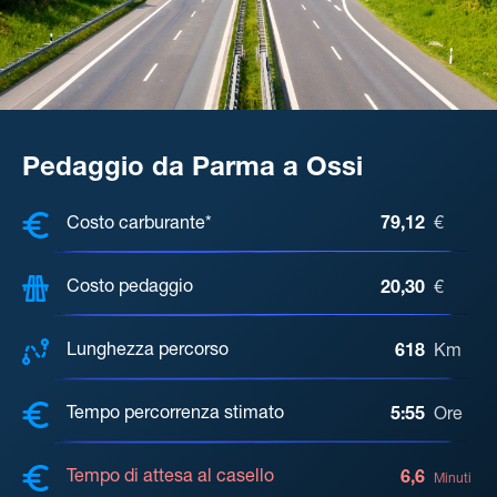
Pedaggio da Parma a Ossi
COSTI, DISTANZA, TEMPO DI ATTE
Costo carburante*
79,12
€
Costo pedaggio
20,30
€
Lunghezza percorso
618
Km
Tempo percorrenza stimato
5:55
Ore
Tempo di attesa al casello
6,6
Minuti