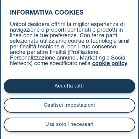
INFORMATIVA COOKIES
da Parma a Torino
Unipol desidera offrirti la miglior esperienza di
navigazione e proporti contenuti e prodotti in
linea con le tue preferenze. Con terze parti
selezionate utilizziamo cookie o tecnologie simili
per finalità tecniche e, con il tuo consenso,
anche per altre finalità (Profilazione,
Personalizzazione annunci, Marketing e Social
Network) come specificato nella
cookie policy
.
Cookie Policy
Termini e condizioni
Privacy Policy
Documenti contrattuali
Accetta tutti
Via Stalingrado 37 - 40128 Bologna
Tel 051 5077111 - Fax 051 375349
Gestisci impostazioni
unipolmove@pec.unipol.it
C.F. 03506831209 e P. IVA 03740811207 R.E.A. 524585
Usa solo i necessari
UnipolTech S.p.A.
Servizio offerto da
I prezzi si intendono compresi di IVA