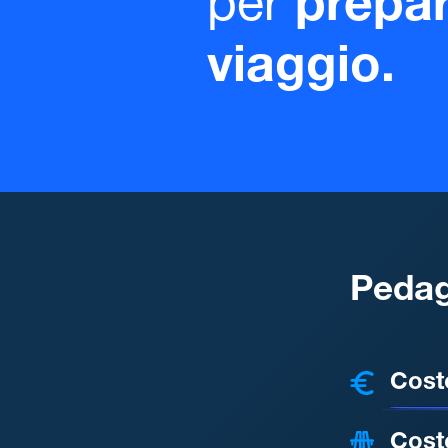
per
prepar
viaggio.
Pedag
COSTI
Cost
Cost