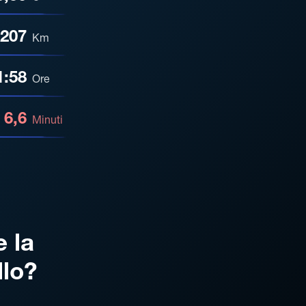
207
Km
1:58
Ore
6,6
Minuti
e la
llo?