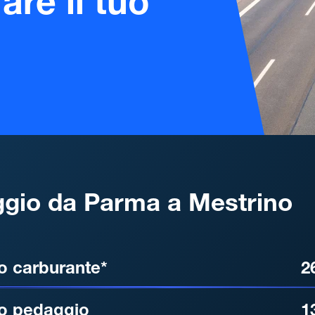
are il tuo
gio da Parma a Mestrino
, DISTANZA, TEMPO DI ATT
o carburante*
2
o pedaggio
1