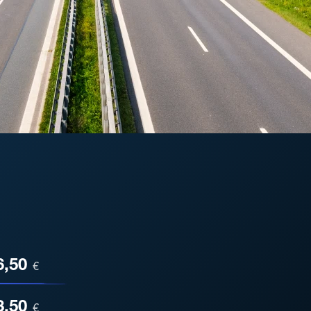
ESA
6,50
€
3,50
€