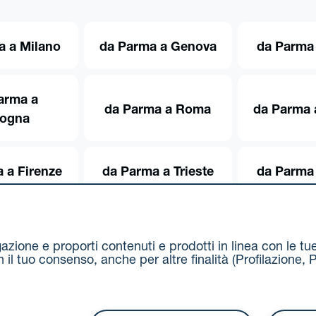
a a Milano
da Parma a Genova
da Parma 
arma a
da Parma a Roma
da Parma 
logna
 a Firenze
da Parma a Trieste
da Parma 
igazione e proporti contenuti e prodotti in linea con le t
on il tuo consenso, anche per altre finalità (Profilazion
Via Stalingrado 37 - 40128 Bologna
Tel 051 5077111 - F
unipolmove@pec.unipol.it
C.F. 03506831209 e P. IVA 03