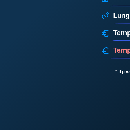
Lung
Temp
Tempo
*
il pre