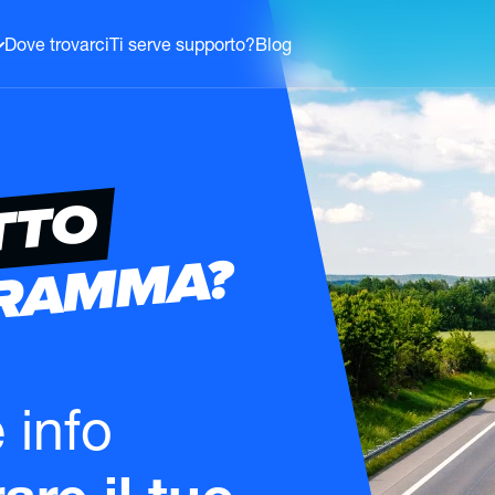
Dove trovarci
Ti serve supporto?
Blog
TTO
GRAMMA?
e info