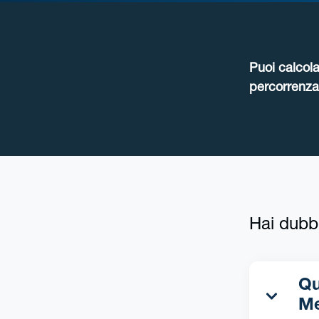
Puoi calcola
percorrenza 
Hai dubb
Qua
Me