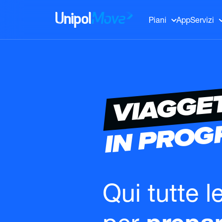
UnipolMove
Piani
App
Servizi
VIAGGE
IN PRO
Qui tutte l