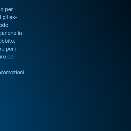
o per i
i gli ex-
iodo
 canone in
debito,
o per il
uro per
promozioni