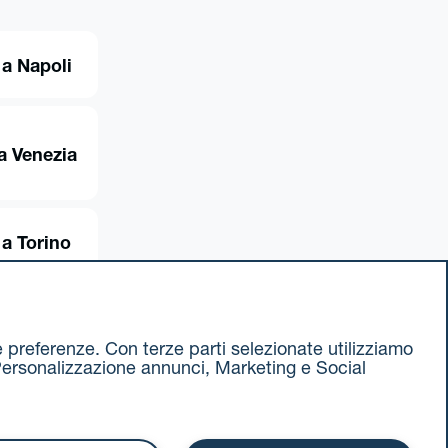
a Napoli
a Venezia
a Torino
ue preferenze. Con terze parti selezionate utilizziamo
e, Personalizzazione annunci, Marketing e Social
ax 051 375349
740811207 R.E.A. 524585