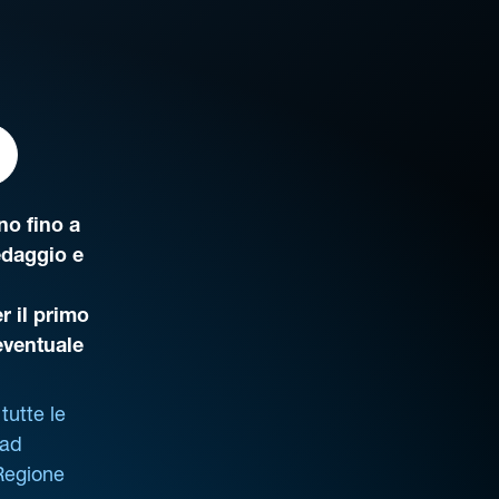
o fino a
edaggio e
r il primo
’eventuale
tutte le
 ad
 Regione