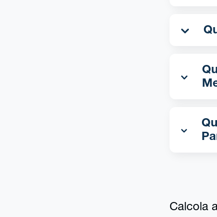
Qua
Me
Qu
Pa
Calcola al