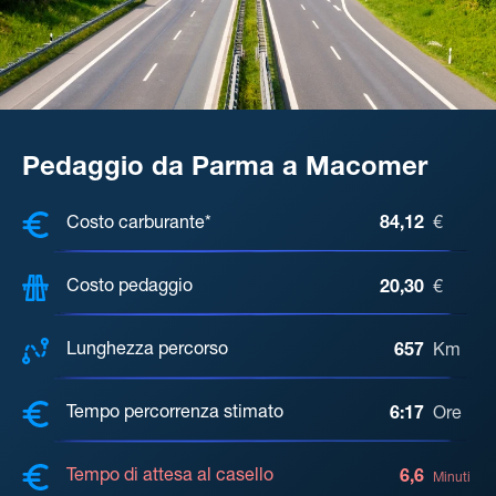
Pedaggio da Parma a Macomer
COSTI, DISTANZA, TEMPO DI ATTE
Costo carburante*
84,12
€
Costo pedaggio
20,30
€
Lunghezza percorso
657
Km
Tempo percorrenza stimato
6:17
Ore
Tempo di attesa al casello
6,6
Minuti