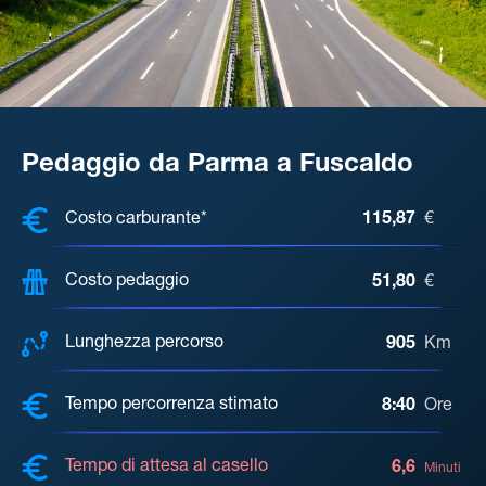
Pedaggio da Parma a Fuscaldo
COSTI, DISTANZA, TEMPO DI ATTE
Costo carburante*
115,87
€
Costo pedaggio
51,80
€
Lunghezza percorso
905
Km
Tempo percorrenza stimato
8:40
Ore
Tempo di attesa al casello
6,6
Minuti