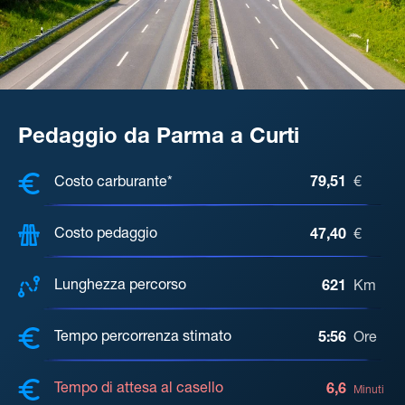
Pedaggio da Parma a Curti
COSTI, DISTANZA, TEMPO DI ATTE
Costo carburante*
79,51
€
Costo pedaggio
47,40
€
Lunghezza percorso
621
Km
Tempo percorrenza stimato
5:56
Ore
Tempo di attesa al casello
6,6
Minuti