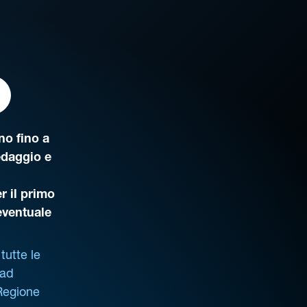
o fino a
edaggio e
r il primo
’eventuale
tutte le
 ad
 Regione