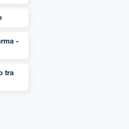
no
o tra