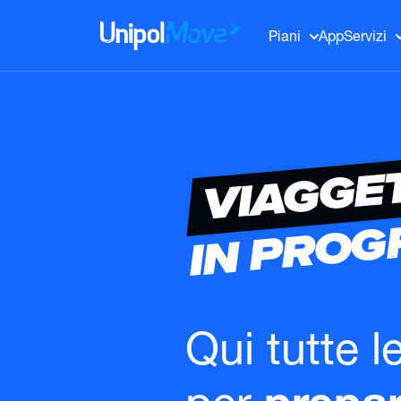
UnipolMove
Piani
App
Servizi
VIAGGE
IN PRO
Qui tutte l