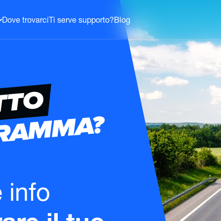
Dove trovarci
Ti serve supporto?
Blog
TTO
GRAMMA?
e info