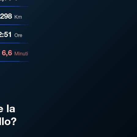
298
Km
2:51
Ore
6,6
Minuti
e la
llo?