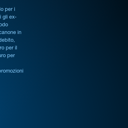
o per i
i gli ex-
iodo
 canone in
debito,
o per il
uro per
promozioni