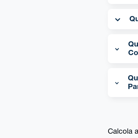
Qua
Co
Qu
Pa
Calcola al