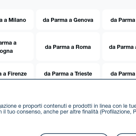
a a Milano
da Parma a Genova
da Parma 
arma a
da Parma a Roma
da Parma 
logna
 a Firenze
da Parma a Trieste
da Parma 
igazione e proporti contenuti e prodotti in linea con le t
on il tuo consenso, anche per altre finalità (Profilazion
Via Stalingrado 37 - 40128 Bologna
Tel 051 5077111 - F
unipolmove@pec.unipol.it
C.F. 03506831209 e P. IVA 03