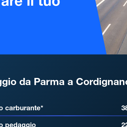
are il tuo
gio da Parma a Cordignan
, DISTANZA, TEMPO DI ATT
o carburante*
3
o pedaggio
2