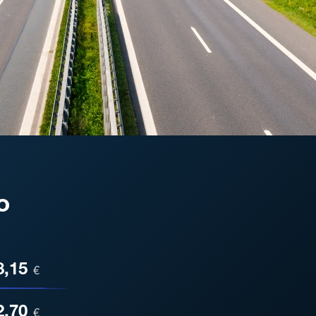
o
ESA
8,15
€
2,70
€