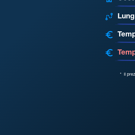
Lung
Temp
Tempo
*
il pre