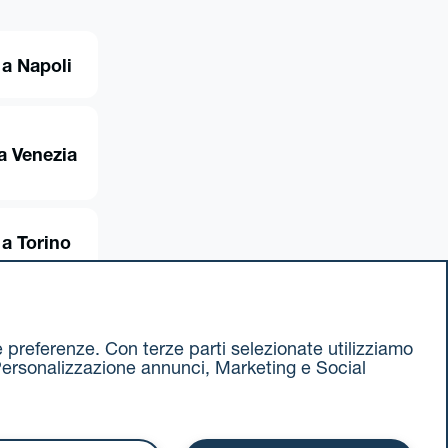
a Napoli
a Venezia
a Torino
ue preferenze. Con terze parti selezionate utilizziamo
e, Personalizzazione annunci, Marketing e Social
ax 051 375349
740811207 R.E.A. 524585