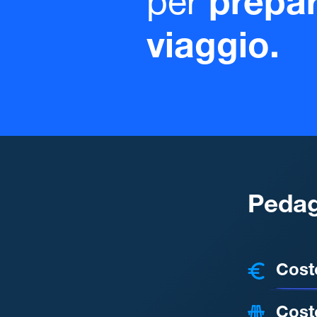
per
prepar
viaggio.
Pedag
COSTI
Cost
Cost