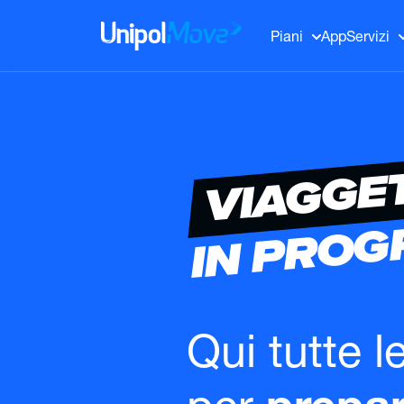
UnipolMove
Piani
App
Servizi
VIAGGE
IN PRO
Qui tutte l