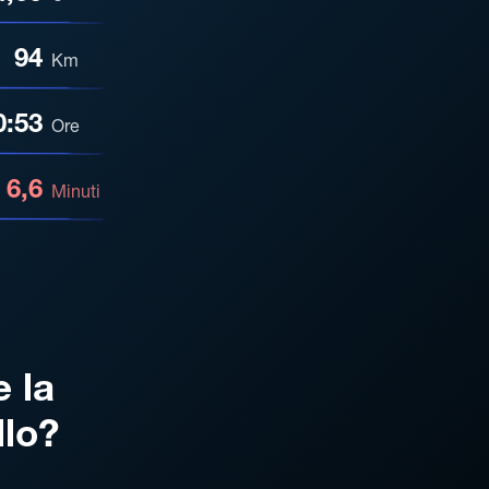
94
Km
0:53
Ore
6,6
Minuti
e la
llo?