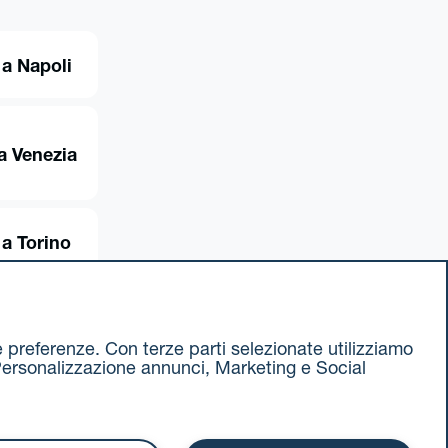
a Napoli
a Venezia
a Torino
ue preferenze. Con terze parti selezionate utilizziamo
e, Personalizzazione annunci, Marketing e Social
ax 051 375349
740811207 R.E.A. 524585