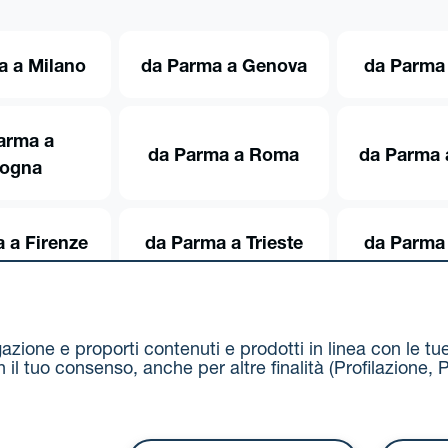
a a Milano
da Parma a Genova
da Parma 
arma a
da Parma a Roma
da Parma 
logna
 a Firenze
da Parma a Trieste
da Parma 
igazione e proporti contenuti e prodotti in linea con le t
on il tuo consenso, anche per altre finalità (Profilazion
Via Stalingrado 37 - 40128 Bologna
Tel 051 5077111 - F
unipolmove@pec.unipol.it
C.F. 03506831209 e P. IVA 03