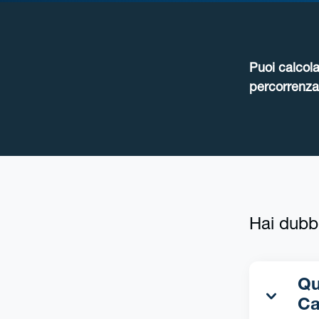
Puoi calcola
percorrenza 
Hai dubb
Qua
Ca