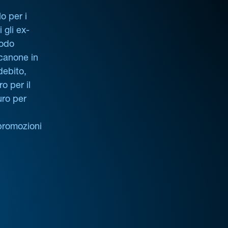
o per i
i gli ex-
iodo
 canone in
debito,
o per il
uro per
promozioni