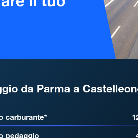
are il tuo
gio da Parma a Castelleon
, DISTANZA, TEMPO DI ATT
o carburante*
1
o pedaggio