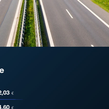
e
ESA
2,03
€
4,60
€