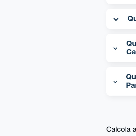
Qua
Ca
Qu
Pa
Calcola al