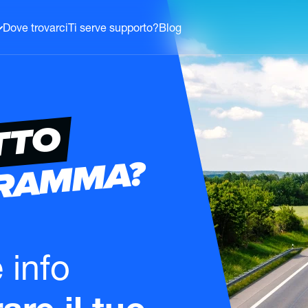
Dove trovarci
Ti serve supporto?
Blog
TTO
GRAMMA?
e info