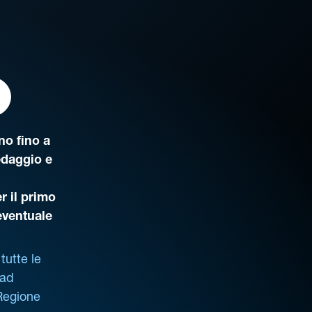
o fino a
edaggio e
r il primo
’eventuale
tutte le
 ad
 Regione