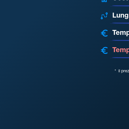
Lung
Temp
Tempo
*
il pre