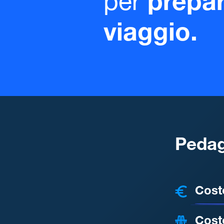
per
prepar
viaggio.
Pedag
COSTI
Cost
Cost