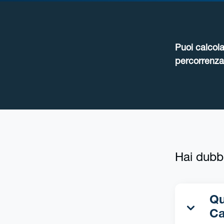
Puoi calcola
percorrenza 
Hai dubb
Qua
Ca