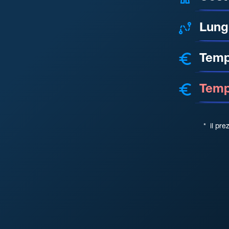
Lung
Temp
Tempo
*
il pre