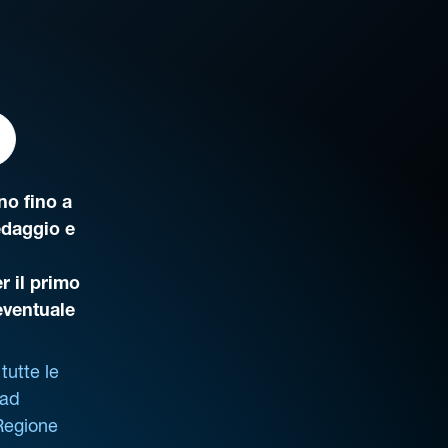
o fino a
edaggio e
r il primo
’eventuale
tutte le
 ad
 Regione