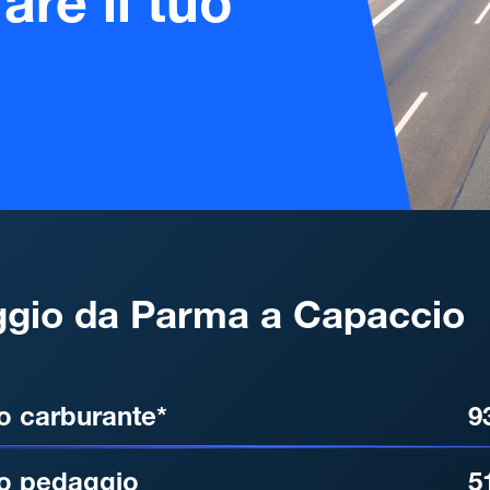
are il tuo
gio da Parma a Capaccio
, DISTANZA, TEMPO DI ATT
o carburante*
9
o pedaggio
5