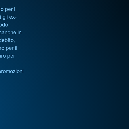
o per i
i gli ex-
iodo
 canone in
debito,
o per il
uro per
promozioni