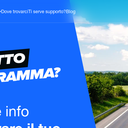
Dove trovarci
Ti serve supporto?
Blog
TTO
GRAMMA?
e info