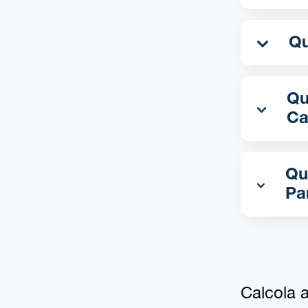
Qua
Ca
Qu
Pa
Calcola al