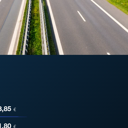
ESA
3,85
€
1,80
€