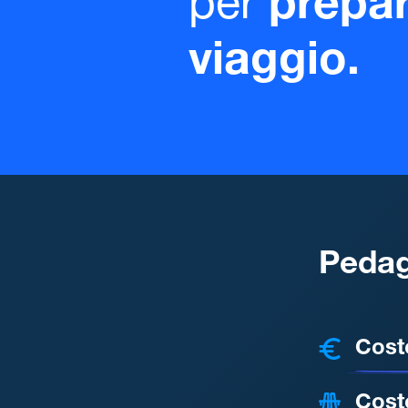
per
prepar
viaggio.
Pedag
COSTI
Cost
Cost