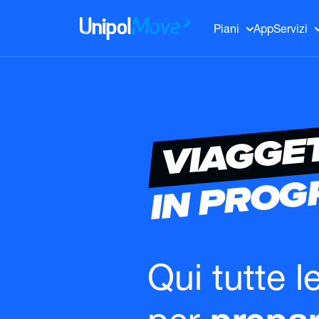
UnipolMove
Piani
App
Servizi
VIAGGE
IN PRO
Qui tutte l