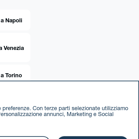
a Napoli
a Venezia
a Torino
ue preferenze. Con terze parti selezionate utilizziamo
e, Personalizzazione annunci, Marketing e Social
ax 051 375349
740811207 R.E.A. 524585