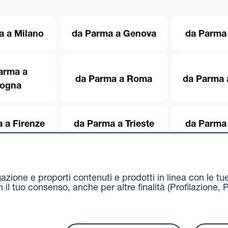
a a Milano
da Parma a Genova
da Parma 
arma a
da Parma a Roma
da Parma 
logna
 a Firenze
da Parma a Trieste
da Parma 
igazione e proporti contenuti e prodotti in linea con le t
on il tuo consenso, anche per altre finalità (Profilazion
Via Stalingrado 37 - 40128 Bologna
Tel 051 5077111 - F
unipolmove@pec.unipol.it
C.F. 03506831209 e P. IVA 03