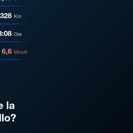
328
Km
3:08
Ore
6,6
Minuti
e la
llo?