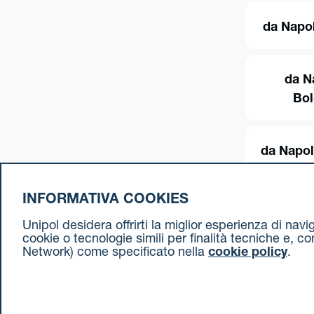
da Napol
da N
Bo
da Napol
INFORMATIVA COOKIES
Unipol desidera offrirti la miglior esperienza di nav
cookie o tecnologie simili per finalità tecniche e, c
Network) come specificato nella
cookie policy
.
Cookie Policy
Termini e condizioni
Privacy Policy
Document