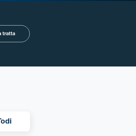
 tratta
apoli - Todi