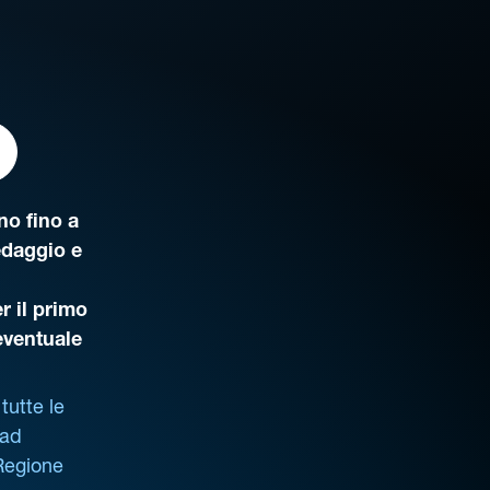
o fino a
edaggio e
r il primo
’eventuale
tutte le
 ad
 Regione