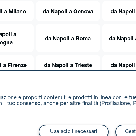
i a Milano
da Napoli a Genova
da Napoli
apoli a
da Napoli a Roma
da Napoli 
logna
i a Firenze
da Napoli a Trieste
da Napoli
igazione e proporti contenuti e prodotti in linea con le t
on il tuo consenso, anche per altre finalità (Profilazion
Via Stalingrado 37 - 40128 Bologna
Tel 051 5077111 - F
unipolmove@pec.unipol.it
C.F. 03506831209 e P. IVA 03
Usa solo i necessari
Gest
i contrattuali