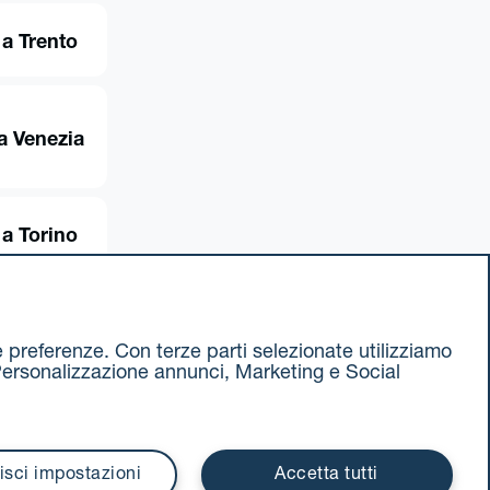
 a Trento
a Venezia
 a Torino
ue preferenze. Con terze parti selezionate utilizziamo
e, Personalizzazione annunci, Marketing e Social
ax 051 375349
740811207 R.E.A. 524585
isci impostazioni
Accetta tutti