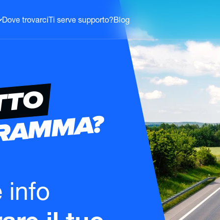
Dove trovarci
Ti serve supporto?
Blog
TTO
GRAMMA?
e info