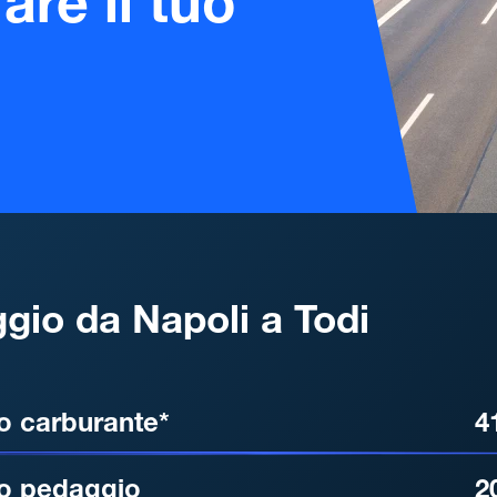
are il tuo
gio da Napoli a Todi
, DISTANZA, TEMPO DI ATT
o carburante*
4
o pedaggio
2