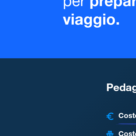
per
prepar
viaggio.
Pedag
COSTI
Cost
Cost