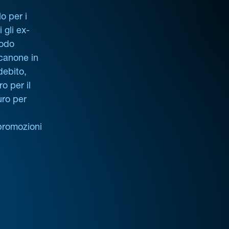
o per i
i gli ex-
iodo
 canone in
debito,
o per il
uro per
promozioni