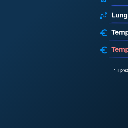
Lung
Temp
Tempo
*
il pre