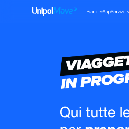
UnipolMove
Piani
App
Servizi
VIAGGE
IN PRO
Qui tutte l