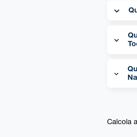
Qua
To
Qu
Na
Calcola al