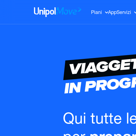
UnipolMove
Piani
App
Servizi
VIAGGE
IN PRO
Qui tutte l