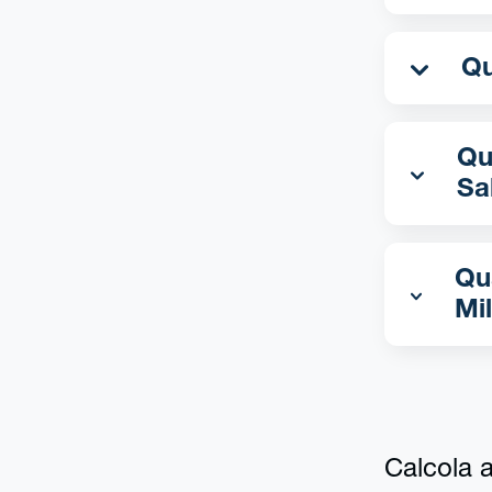
Qua
Sa
Qu
Mi
Calcola al