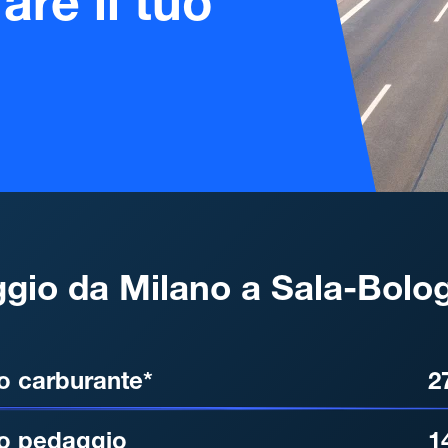
are il tuo
gio da Milano a Sala-Bolo
, DISTANZA, TEMPO DI ATT
o carburante*
2
o pedaggio
1