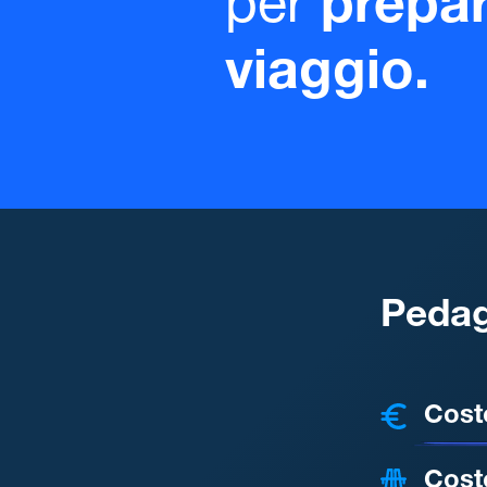
per
prepar
viaggio.
Pedag
COSTI
Cost
Cost