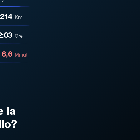
214
Km
2:03
Ore
6,6
Minuti
e la
llo?