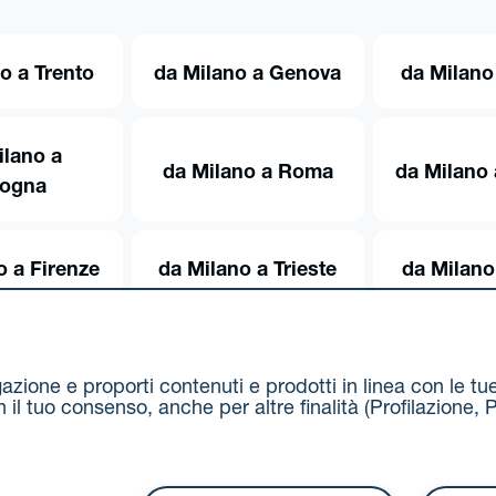
o a Trento
da Milano a Genova
da Milano
ilano a
da Milano a Roma
da Milano 
logna
o a Firenze
da Milano a Trieste
da Milano
igazione e proporti contenuti e prodotti in linea con le t
on il tuo consenso, anche per altre finalità (Profilazion
Via Stalingrado 37 - 40128 Bologna
Tel 051 5077111 - F
unipolmove@pec.unipol.it
C.F. 03506831209 e P. IVA 03