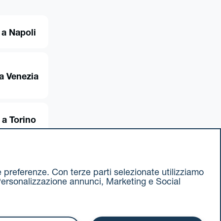
 a Napoli
a Venezia
 a Torino
ue preferenze. Con terze parti selezionate utilizziamo
e, Personalizzazione annunci, Marketing e Social
ax 051 375349
740811207 R.E.A. 524585