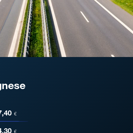
gnese
ESA
7,40
€
4,30
€