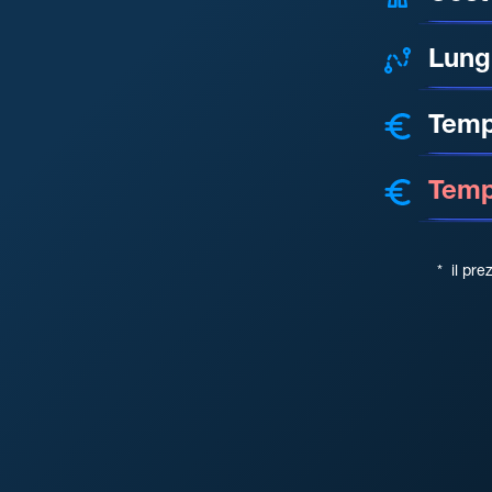
Lung
Temp
Tempo
*
il pre