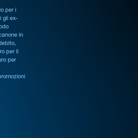
o per i
i gli ex-
iodo
 canone in
debito,
o per il
uro per
promozioni