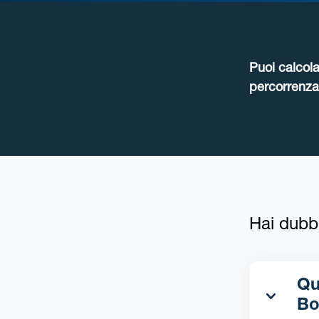
Puoi calcola
percorrenza 
Hai dubb
Qua
Bo