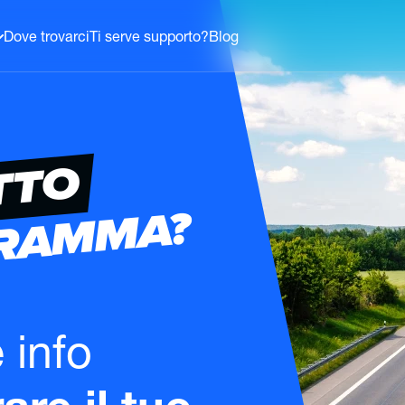
Dove trovarci
Ti serve supporto?
Blog
TTO
GRAMMA?
e info