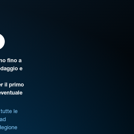
o fino a
edaggio e
r il primo
’eventuale
tutte le
 ad
 Regione