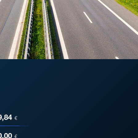
ESA
9,84
€
0,00
€