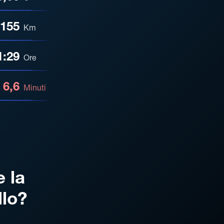
155
Km
1:29
Ore
6,6
Minuti
e la
llo?