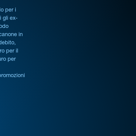
o per i
i gli ex-
iodo
 canone in
debito,
o per il
uro per
promozioni