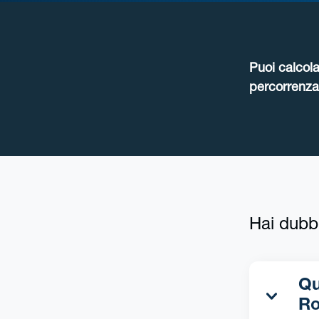
Puoi calcola
percorrenza 
Hai dubb
Qua
Ro