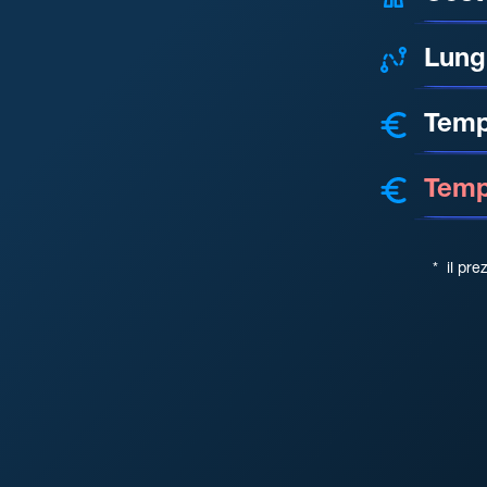
Lung
Temp
Tempo
*
il pre