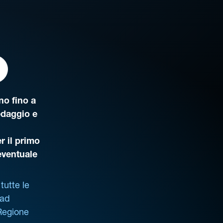
o fino a
edaggio e
r il primo
’eventuale
tutte le
 ad
 Regione