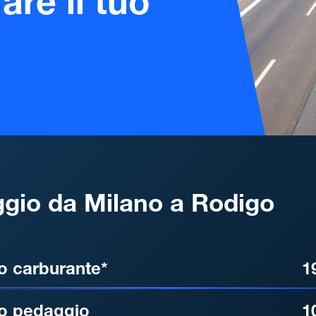
are il tuo
gio da Milano a Rodigo
, DISTANZA, TEMPO DI ATT
o carburante*
1
o pedaggio
1