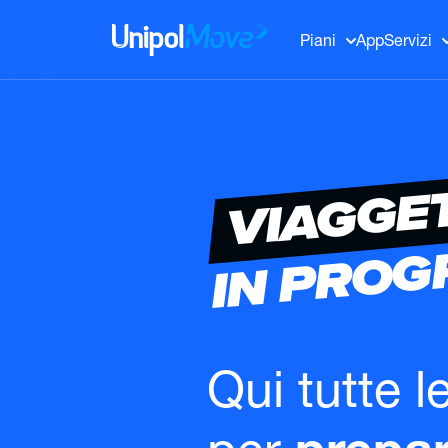
UnipolMove
Piani
App
Servizi
VIAGGE
IN PRO
Qui tutte l