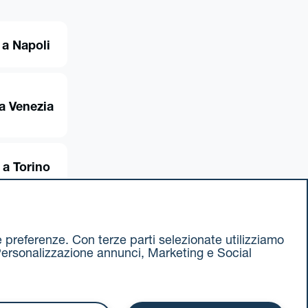
 a Napoli
a Venezia
 a Torino
ue preferenze. Con terze parti selezionate utilizziamo
e, Personalizzazione annunci, Marketing e Social
ax 051 375349
740811207 R.E.A. 524585