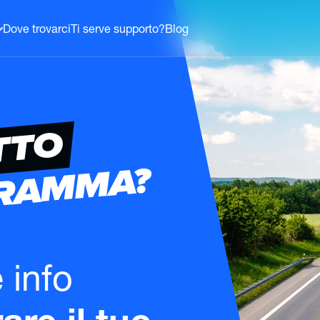
Dove trovarci
Ti serve supporto?
Blog
TTO
GRAMMA?
e info