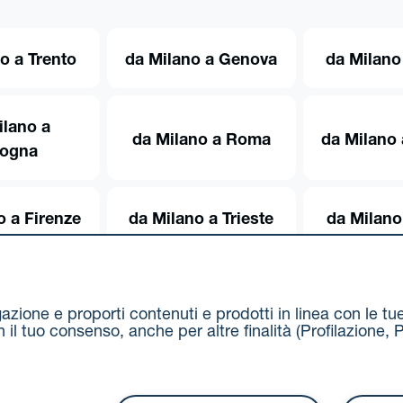
o a Trento
da Milano a Genova
da Milano
ilano a
da Milano a Roma
da Milano 
logna
o a Firenze
da Milano a Trieste
da Milano
igazione e proporti contenuti e prodotti in linea con le t
on il tuo consenso, anche per altre finalità (Profilazion
Via Stalingrado 37 - 40128 Bologna
Tel 051 5077111 - F
unipolmove@pec.unipol.it
C.F. 03506831209 e P. IVA 03