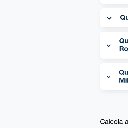
Qua
Ro
Qu
Mi
Calcola al