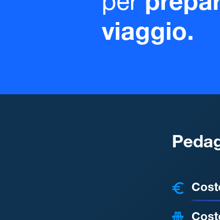
per
prepar
viaggio.
Pedag
COSTI
Cost
Cost