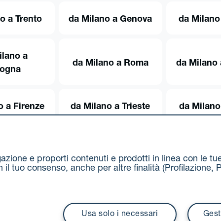
o a Trento
da Milano a Genova
da Milano
ilano a
da Milano a Roma
da Milano 
logna
o a Firenze
da Milano a Trieste
da Milano
igazione e proporti contenuti e prodotti in linea con le t
on il tuo consenso, anche per altre finalità (Profilazion
Via Stalingrado 37 - 40128 Bologna
Tel 051 5077111 - F
unipolmove@pec.unipol.it
C.F. 03506831209 e P. IVA 03
Usa solo i necessari
Gest
i contrattuali