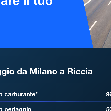
are il tuo
gio da Milano a Riccia
, DISTANZA, TEMPO DI ATT
o carburante*
9
o pedaggio
5