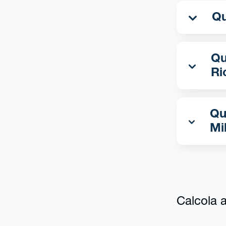
Qua
Ri
Qu
Mi
Calcola al