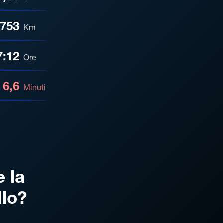
753
Km
7:12
Ore
6,6
Minuti
e la
llo?