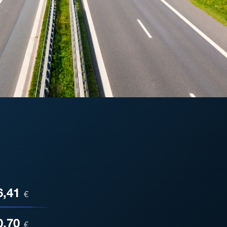
ESA
6,41
€
0,70
€