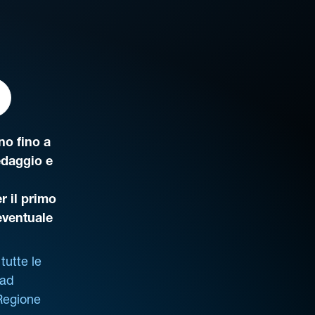
o fino a
edaggio e
r il primo
’eventuale
tutte le
 ad
 Regione