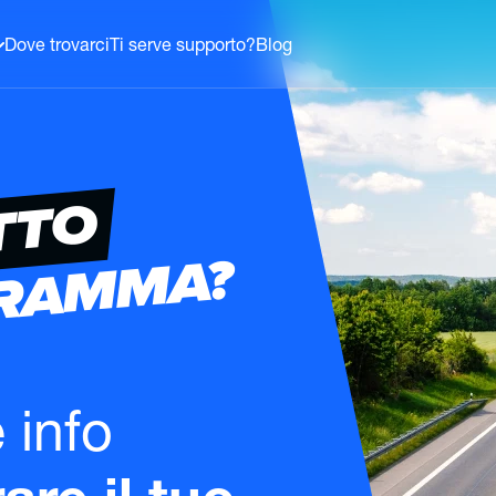
Dove trovarci
Ti serve supporto?
Blog
TTO
GRAMMA?
e info