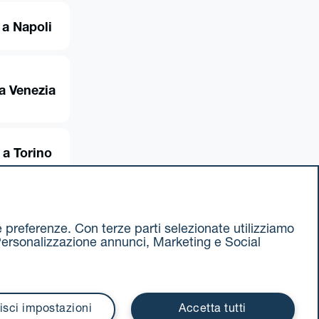
 a Napoli
a Venezia
 a Torino
ue preferenze. Con terze parti selezionate utilizziamo
e, Personalizzazione annunci, Marketing e Social
ax 051 375349
740811207 R.E.A. 524585
isci impostazioni
Accetta tutti