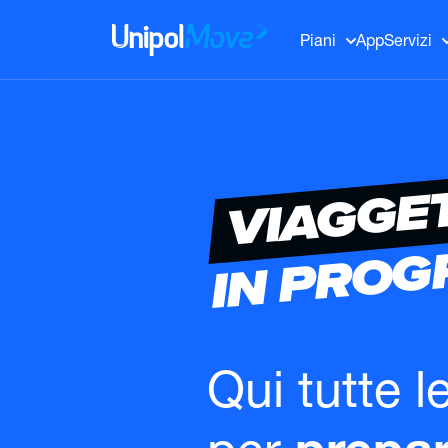
UnipolMove
Piani
App
Servizi
VIAGGE
IN PRO
Qui tutte l