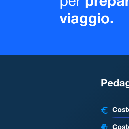
per
prepar
viaggio.
Pedag
COSTI
Cost
Cost