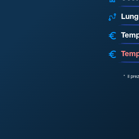
Lung
Temp
Tempo
*
il pre