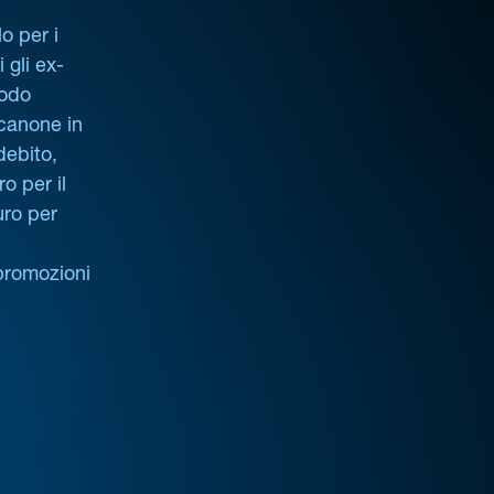
o per i
i gli ex-
iodo
 canone in
debito,
o per il
uro per
promozioni