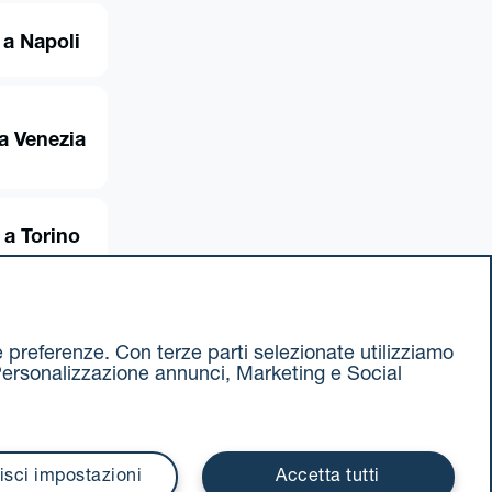
 a Napoli
a Venezia
 a Torino
ue preferenze. Con terze parti selezionate utilizziamo
e, Personalizzazione annunci, Marketing e Social
ax 051 375349
740811207 R.E.A. 524585
isci impostazioni
Accetta tutti