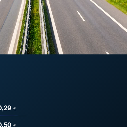
ESA
0,29
€
0,50
€