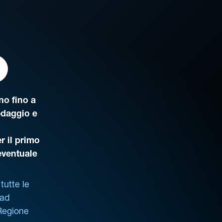
o fino a
edaggio e
r il primo
’eventuale
tutte le
 ad
 Regione