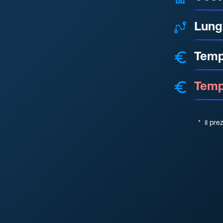
Lung
Temp
Tempo
*
il pre