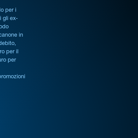
o per i
i gli ex-
iodo
 canone in
debito,
o per il
uro per
promozioni