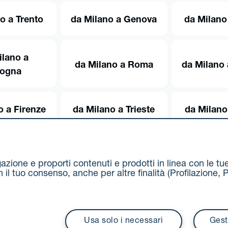
o a Trento
da Milano a Genova
da Milano
ilano a
da Milano a Roma
da Milano 
logna
o a Firenze
da Milano a Trieste
da Milano
igazione e proporti contenuti e prodotti in linea con le t
on il tuo consenso, anche per altre finalità (Profilazion
Via Stalingrado 37 - 40128 Bologna
Tel 051 5077111 - F
unipolmove@pec.unipol.it
C.F. 03506831209 e P. IVA 03
Usa solo i necessari
Gest
i contrattuali