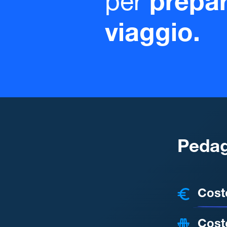
per
prepar
viaggio.
Pedag
COSTI
Cost
Cost