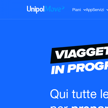
UnipolMove
Piani
App
Servizi
VIAGGE
IN PRO
Qui tutte l