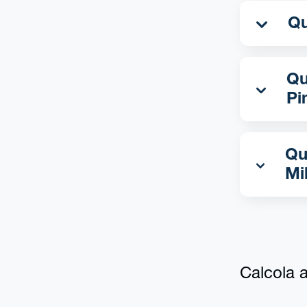
Qua
Pi
Qu
Mi
Calcola al