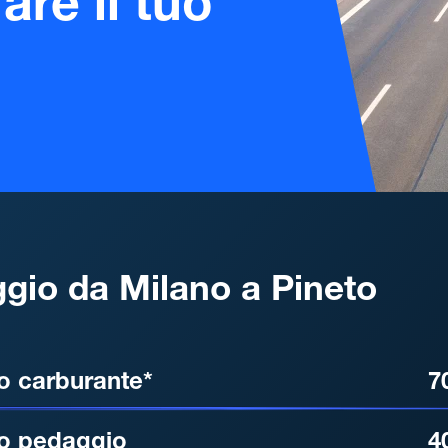
are il tuo
gio da Milano a Pineto
, DISTANZA, TEMPO DI ATT
o carburante*
7
o pedaggio
4