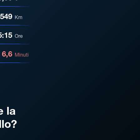
549
Km
5:15
Ore
6,6
Minuti
e la
llo?