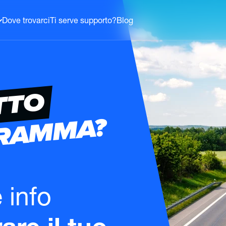
Dove trovarci
Ti serve supporto?
Blog
TTO
GRAMMA?
e info