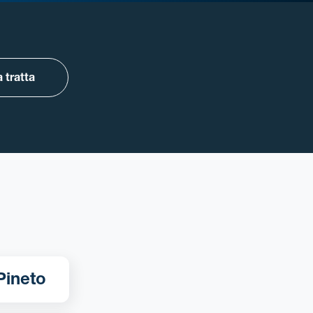
 tratta
tra Milano - Pineto