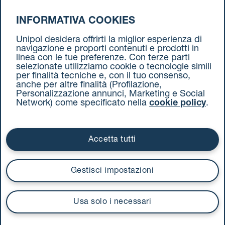
INFORMATIVA COOKIES
da Milano a Torino
Unipol desidera offrirti la miglior esperienza di
navigazione e proporti contenuti e prodotti in
linea con le tue preferenze. Con terze parti
selezionate utilizziamo cookie o tecnologie simili
per finalità tecniche e, con il tuo consenso,
anche per altre finalità (Profilazione,
Personalizzazione annunci, Marketing e Social
Network) come specificato nella
cookie policy
.
Cookie Policy
Termini e condizioni
Privacy Policy
Documenti contrattuali
Accetta tutti
Via Stalingrado 37 - 40128 Bologna
Tel 051 5077111 - Fax 051 375349
Gestisci impostazioni
unipolmove@pec.unipol.it
C.F. 03506831209 e P. IVA 03740811207 R.E.A. 524585
Usa solo i necessari
UnipolTech S.p.A.
Servizio offerto da
I prezzi si intendono compresi di IVA