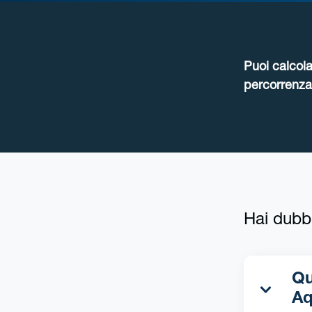
Puoi calcola
percorrenza 
Hai dubb
Qua
Aq