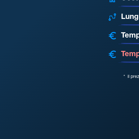
Lung
Temp
Tempo
*
il pre