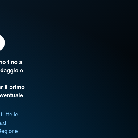
o fino a
edaggio e
r il primo
’eventuale
tutte le
 ad
 Regione