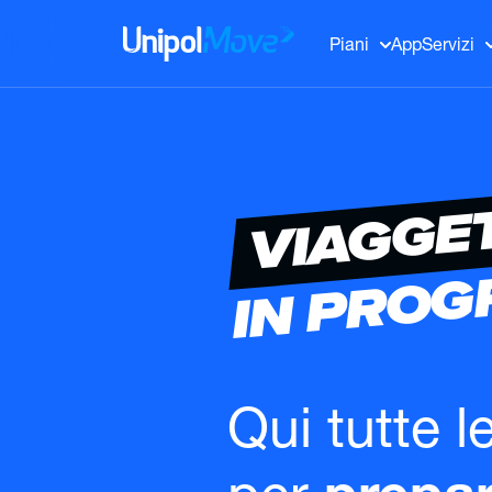
UnipolMove
Piani
App
Servizi
VIAGGE
IN PRO
Qui tutte l