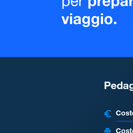
per
prepar
viaggio.
Pedag
COSTI
Cost
Cost