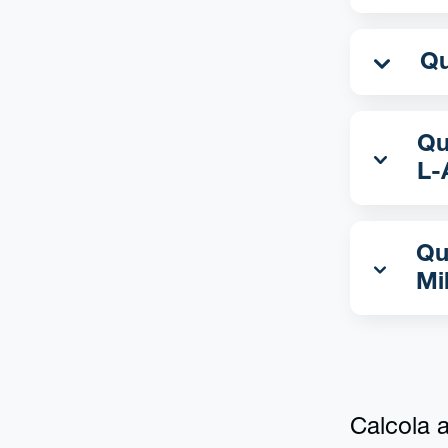
Qua
L-
Qu
Mi
Calcola al