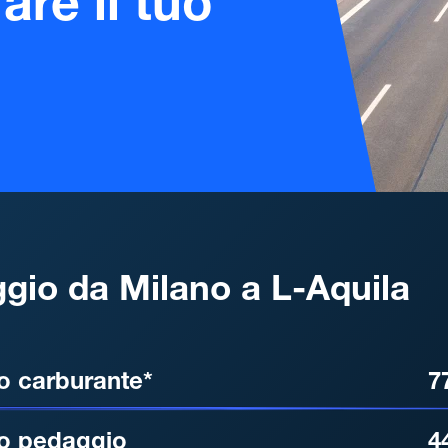
are il tuo
gio da Milano a L-Aquila
, DISTANZA, TEMPO DI ATT
o carburante*
7
o pedaggio
4