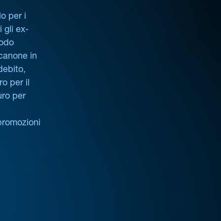
o per i
i gli ex-
iodo
 canone in
debito,
o per il
uro per
promozioni