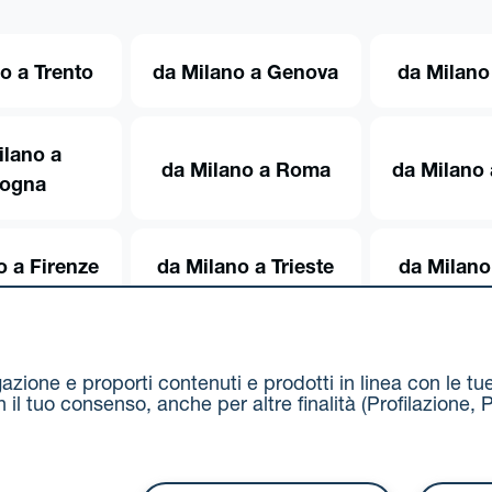
o a Trento
da Milano a Genova
da Milano
ilano a
da Milano a Roma
da Milano 
logna
o a Firenze
da Milano a Trieste
da Milano
igazione e proporti contenuti e prodotti in linea con le t
on il tuo consenso, anche per altre finalità (Profilazion
Via Stalingrado 37 - 40128 Bologna
Tel 051 5077111 - F
unipolmove@pec.unipol.it
C.F. 03506831209 e P. IVA 03