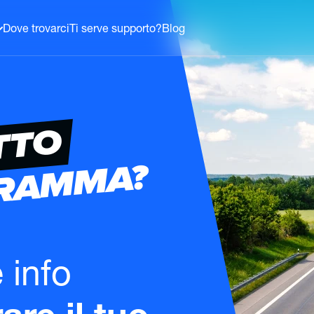
Dove trovarci
Ti serve supporto?
Blog
TTO
GRAMMA?
e info