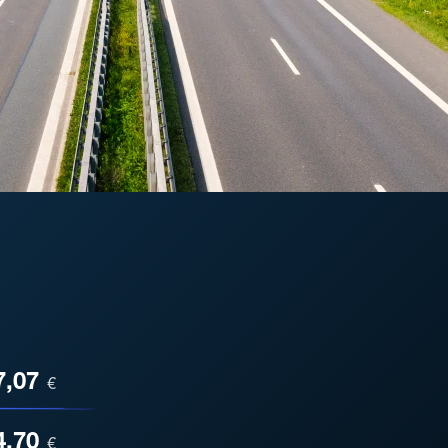
ESA
7,07
€
4,70
€