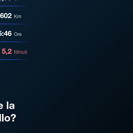
602
Km
5:46
Ore
5,2
Minuti
e la
llo?