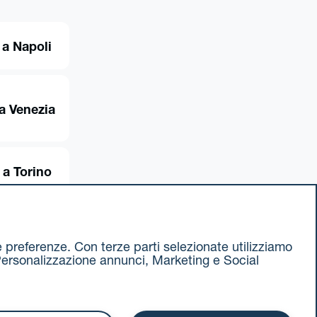
 a Napoli
a Venezia
 a Torino
ue preferenze. Con terze parti selezionate utilizziamo
e, Personalizzazione annunci, Marketing e Social
ax 051 375349
740811207 R.E.A. 524585