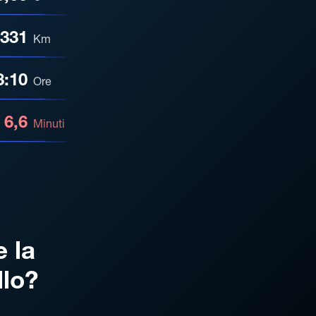
331
Km
3:10
Ore
6,6
Minuti
e la
llo?