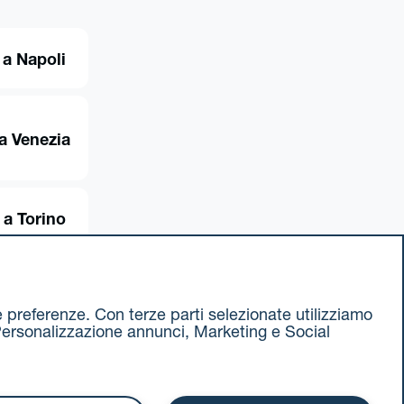
 a Napoli
a Venezia
 a Torino
ue preferenze. Con terze parti selezionate utilizziamo
e, Personalizzazione annunci, Marketing e Social
ax 051 375349
740811207 R.E.A. 524585