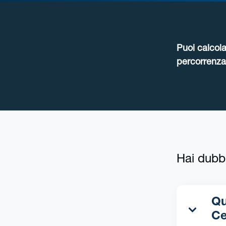
Puoi calcola
percorrenza 
Hai dubb
Qua
Ce