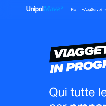
UnipolMove
Piani
App
Servizi
VIAGGE
IN PRO
Qui tutte l