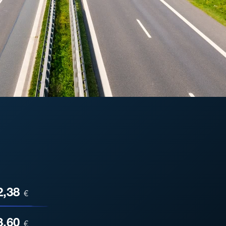
ESA
2,38
€
3,60
€