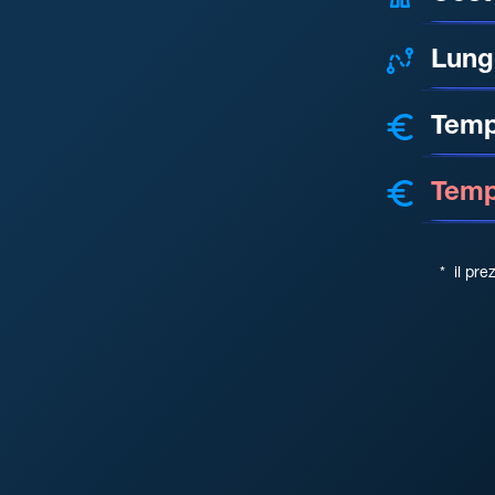
Lung
Temp
Tempo
*
il pre