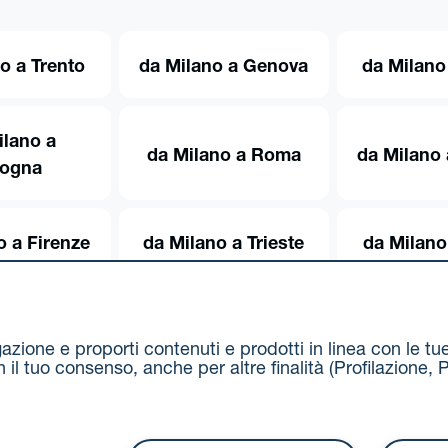
o a Trento
da Milano a Genova
da Milano
ilano a
da Milano a Roma
da Milano 
logna
o a Firenze
da Milano a Trieste
da Milano
igazione e proporti contenuti e prodotti in linea con le t
on il tuo consenso, anche per altre finalità (Profilazion
Via Stalingrado 37 - 40128 Bologna
Tel 051 5077111 - F
unipolmove@pec.unipol.it
C.F. 03506831209 e P. IVA 03