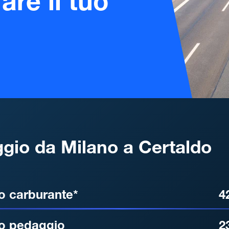
are il tuo
gio da Milano a Certaldo
, DISTANZA, TEMPO DI ATT
o carburante*
4
o pedaggio
2