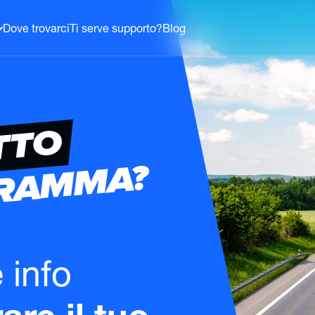
Dove trovarci
Ti serve supporto?
Blog
TTO
GRAMMA?
e info