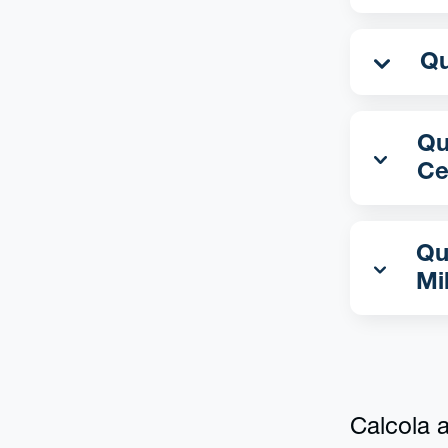
Qua
Ce
Qu
Mi
Calcola al