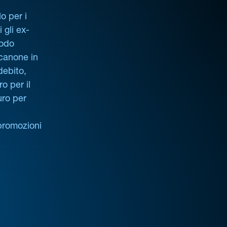
o per i
i gli ex-
iodo
 canone in
debito,
o per il
uro per
promozioni