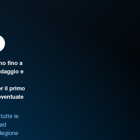
o fino a
edaggio e
r il primo
’eventuale
tutte le
 ad
 Regione