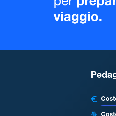
per
prepar
viaggio.
Pedag
COSTI
Cost
Cost