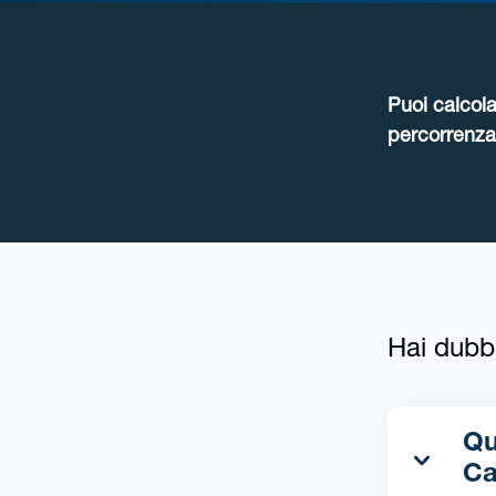
Puoi calcola
percorrenza 
Hai dubb
Qua
Ca