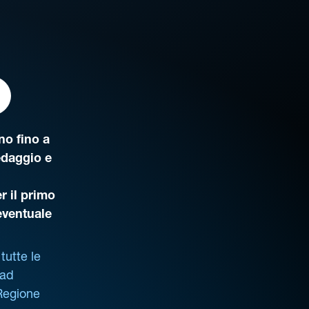
o fino a
edaggio e
r il primo
’eventuale
tutte le
 ad
 Regione