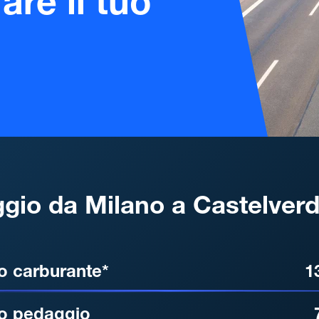
are il tuo
gio da Milano a Castelver
, DISTANZA, TEMPO DI ATT
o carburante*
1
o pedaggio