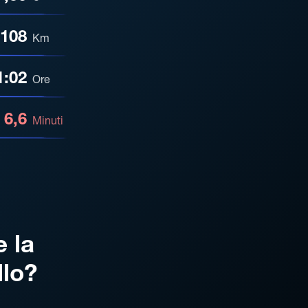
108
Km
1:02
Ore
6,6
Minuti
e la
llo?