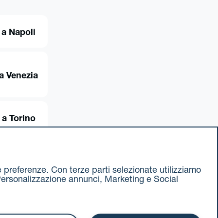
 a Napoli
a Venezia
 a Torino
ue preferenze. Con terze parti selezionate utilizziamo
e, Personalizzazione annunci, Marketing e Social
ax 051 375349
740811207 R.E.A. 524585