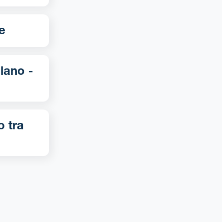
de
o tra