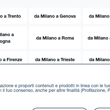
o a Trento
da Milano a Genova
da Milano
ilano a
da Milano a Roma
da Milano 
logna
o a Firenze
da Milano a Trieste
da Milano
igazione e proporti contenuti e prodotti in linea con le t
on il tuo consenso, anche per altre finalità (Profilazion
Via Stalingrado 37 - 40128 Bologna
Tel 051 5077111 - F
unipolmove@pec.unipol.it
C.F. 03506831209 e P. IVA 03