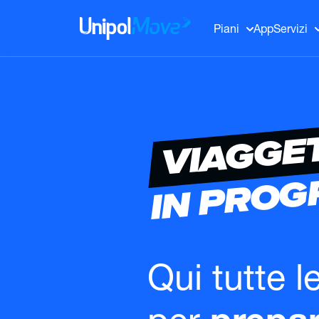
UnipolMove
Piani
App
Servizi
VIAGGE
IN PRO
Qui tutte l