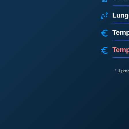
Lung
Temp
Tempo
*
il pre