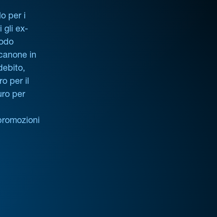
o per i
i gli ex-
iodo
 canone in
debito,
o per il
uro per
promozioni