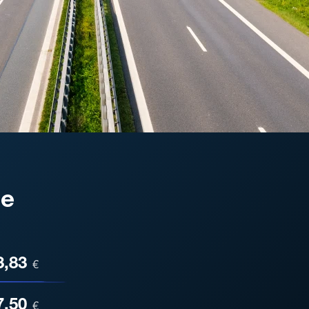
de
ESA
3,83
€
7,50
€