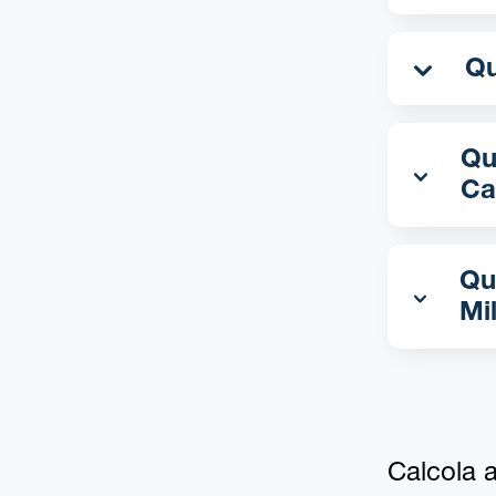
Qua
Ca
Qu
Mi
Calcola al