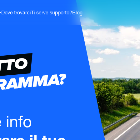
Dove trovarci
Ti serve supporto?
Blog
TTO
GRAMMA?
e info