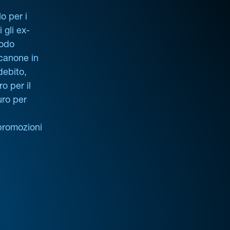
o per i
i gli ex-
iodo
 canone in
debito,
o per il
uro per
promozioni