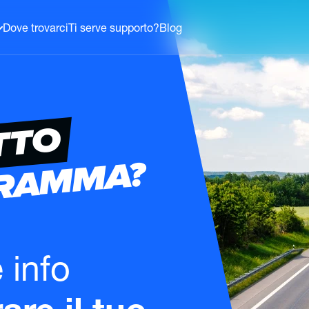
Dove trovarci
Ti serve supporto?
Blog
TTO
GRAMMA?
e info