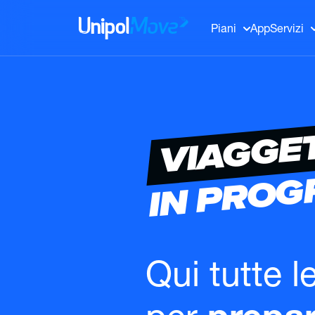
UnipolMove
Piani
App
Servizi
VIAGGE
IN PRO
Qui tutte l