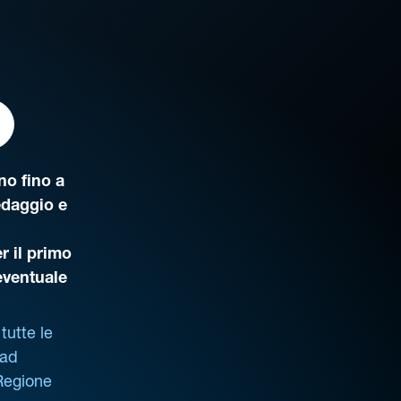
o fino a
edaggio e
r il primo
’eventuale
tutte le
 ad
 Regione