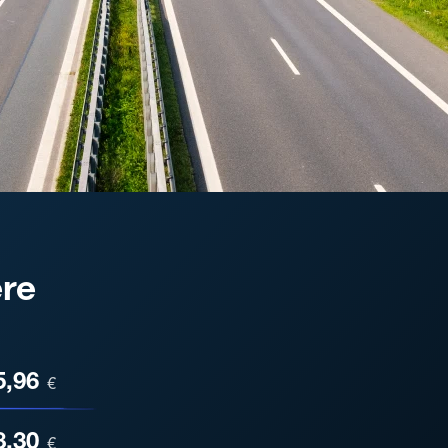
re
ESA
5,96
€
8,30
€