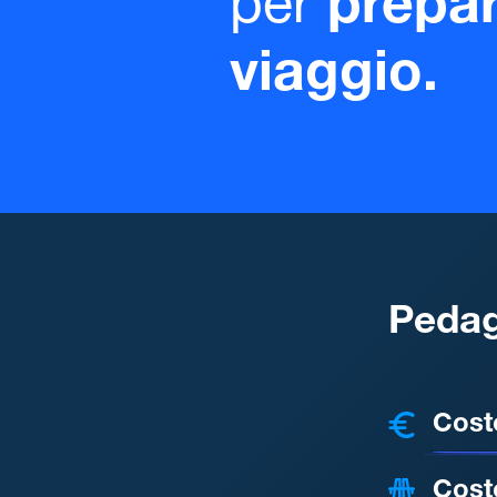
per
prepar
viaggio.
Pedag
COSTI
Cost
Cost