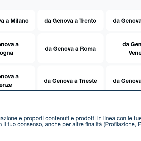
a a Milano
da Genova a Trento
da Genova
enova a
da Gen
da Genova a Roma
logna
Vene
enova a
da Genova a Trieste
da Genova
renze
igazione e proporti contenuti e prodotti in linea con le t
on il tuo consenso, anche per altre finalità (Profilazion
Via Stalingrado 37 - 40128 Bologna
Tel 051 5077111 - F