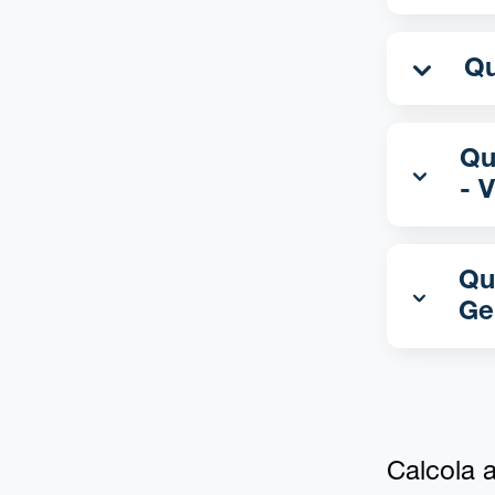
Qua
- 
Qu
Ge
Calcola al