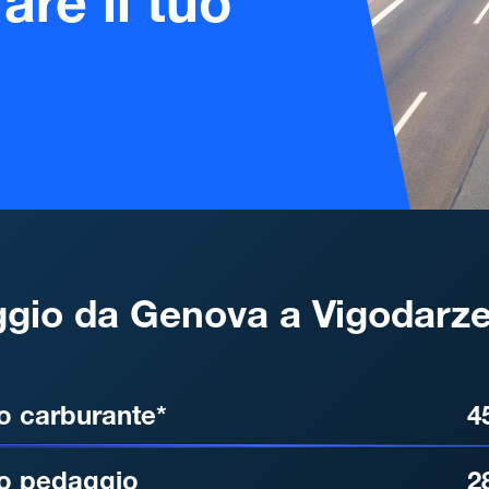
are il tuo
gio da Genova a Vigodarze
, DISTANZA, TEMPO DI ATT
o carburante*
4
o pedaggio
2