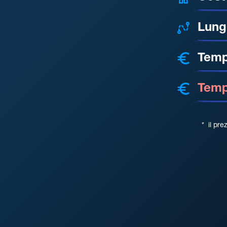
Lung
Temp
Tempo
*
il pre