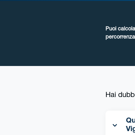
Puoi calcola
percorrenza 
Hai dubb
Qua
Vi