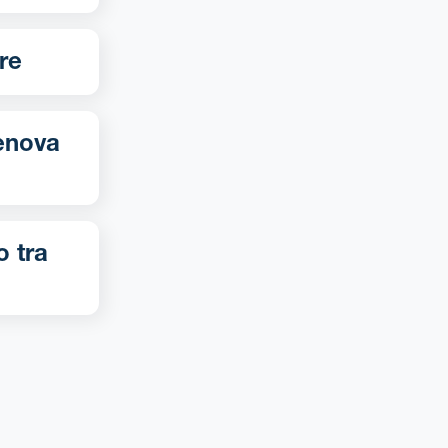
zere
o tra