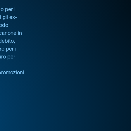
o per i
i gli ex-
iodo
 canone in
debito,
o per il
uro per
promozioni