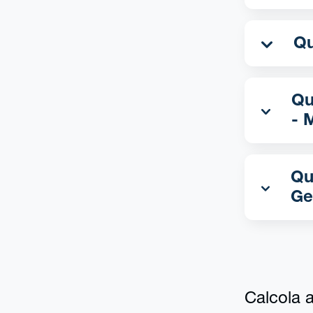
Qu
- 
Qu
Ge
Calcola al