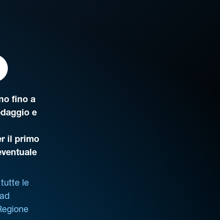
o fino a
edaggio e
r il primo
’eventuale
tutte le
 ad
 Regione