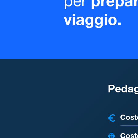
per
prepar
viaggio.
Pedag
COSTI
Cost
Cost