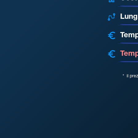
Lung
Temp
Tempo
*
il pre