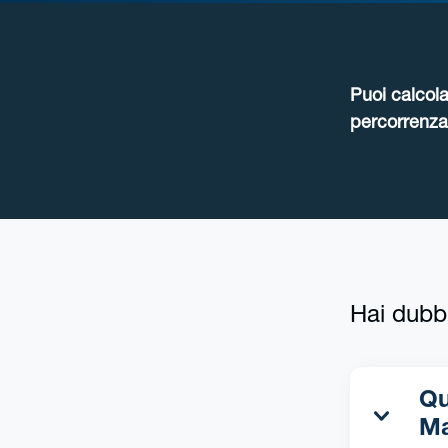
Puoi calcola
percorrenza 
Hai dubb
Qua
Ma