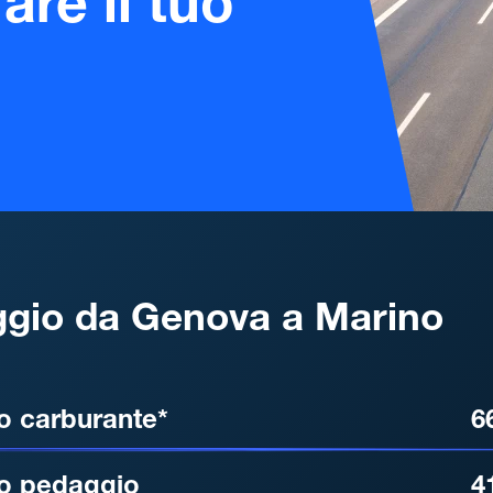
are il tuo
gio da Genova a Marino
, DISTANZA, TEMPO DI ATT
o carburante*
6
o pedaggio
4