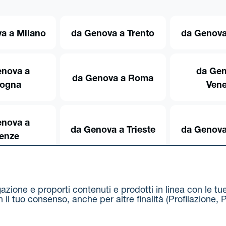
a a Milano
da Genova a Trento
da Genova
enova a
da Gen
da Genova a Roma
logna
Vene
enova a
da Genova a Trieste
da Genova
renze
igazione e proporti contenuti e prodotti in linea con le t
on il tuo consenso, anche per altre finalità (Profilazion
Via Stalingrado 37 - 40128 Bologna
Tel 051 5077111 - F