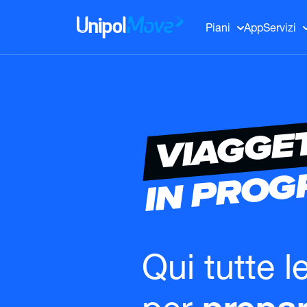
UnipolMove
Piani
App
Servizi
VIAGGE
IN PRO
Qui tutte l