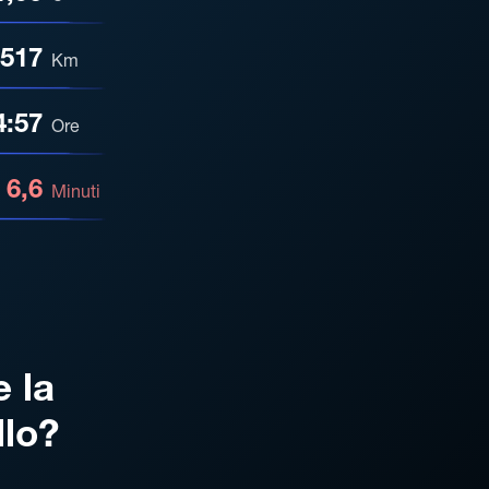
517
Km
4:57
Ore
6,6
Minuti
e la
llo?