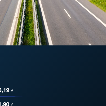
ESA
6,19
€
1,90
€