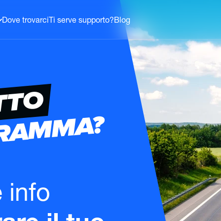
Dove trovarci
Ti serve supporto?
Blog
TTO
GRAMMA?
e info