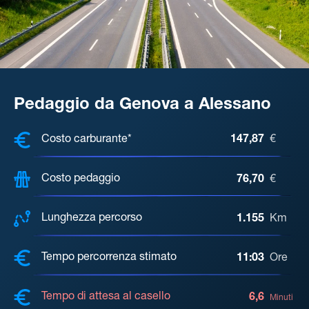
Pedaggio da Genova a Alessano
COSTI, DISTANZA, TEMPO DI ATTE
Costo carburante*
147,87
€
Costo pedaggio
76,70
€
Lunghezza percorso
1.155
Km
Tempo percorrenza stimato
11:03
Ore
Tempo di attesa al casello
6,6
Minuti