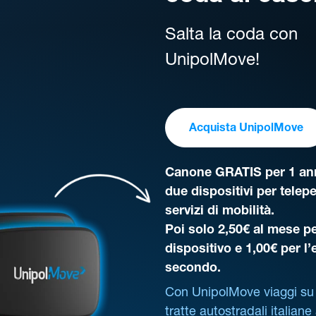
Salta la coda con
UnipolMove!
Acquista UnipolMove
Canone GRATIS per 1 ann
due dispositivi per telep
servizi di mobilità.
Poi solo 2,50€ al mese pe
dispositivo e 1,00€ per l
secondo.
Con UnipolMove viaggi su 
tratte autostradali italiane