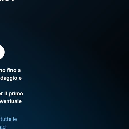
o fino a
edaggio e
r il primo
’eventuale
tutte le
 ad