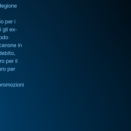
 Regione
o per i
i gli ex-
iodo
 canone in
debito,
o per il
uro per
promozioni