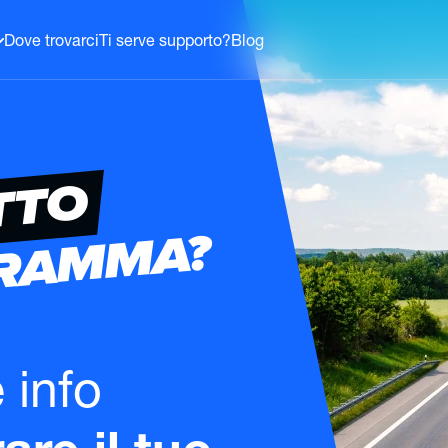
Dove trovarci
Ti serve supporto?
Blog
TTO
GRAMMA?
e info