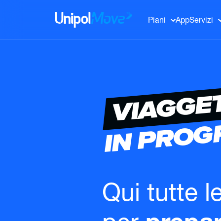
UnipolMove
Piani
App
Servizi
VIAGGE
IN PRO
Qui tutte l