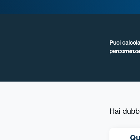
Puoi calcola
percorrenza 
Hai dubb
Qua