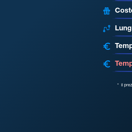
Cost
Lung
Temp
Tempo
*
il pre