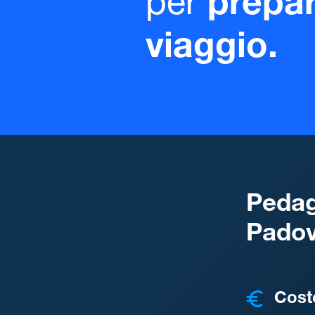
per
prepar
viaggio.
Pedag
Pado
COSTI
Cost