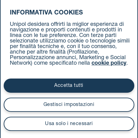
INFORMATIVA COOKIES
da Milano a Torino
Unipol desidera offrirti la miglior esperienza di
navigazione e proporti contenuti e prodotti in
linea con le tue preferenze. Con terze parti
selezionate utilizziamo cookie o tecnologie simili
per finalità tecniche e, con il tuo consenso,
anche per altre finalità (Profilazione,
Personalizzazione annunci, Marketing e Social
Network) come specificato nella
cookie policy
.
Cookie Policy
Termini e condizioni
Privacy Policy
Documenti contrattuali
Accetta tutti
Via Stalingrado 37 - 40128 Bologna
Tel 051 5077111 - Fax 051 375349
Gestisci impostazioni
unipolmove@pec.unipol.it
C.F. 03506831209 e P. IVA 03740811207 R.E.A. 524585
Usa solo i necessari
UnipolTech S.p.A.
Servizio offerto da
I prezzi si intendono compresi di IVA