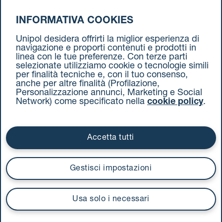
INFORMATIVA COOKIES
da Milano a Torino
Unipol desidera offrirti la miglior esperienza di
navigazione e proporti contenuti e prodotti in
linea con le tue preferenze. Con terze parti
selezionate utilizziamo cookie o tecnologie simili
per finalità tecniche e, con il tuo consenso,
anche per altre finalità (Profilazione,
Personalizzazione annunci, Marketing e Social
Network) come specificato nella
cookie policy
.
Cookie Policy
Termini e condizioni
Privacy Policy
Documenti contrattuali
Accetta tutti
Via Stalingrado 37 - 40128 Bologna
Tel 051 5077111 - Fax 051 375349
Gestisci impostazioni
unipolmove@pec.unipol.it
C.F. 03506831209 e P. IVA 03740811207 R.E.A. 524585
Usa solo i necessari
UnipolTech S.p.A.
Servizio offerto da
I prezzi si intendono compresi di IVA