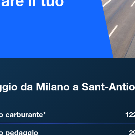
are il tuo
gio da Milano a Sant-Anti
, DISTANZA, TEMPO DI ATT
o carburante*
12
o pedaggio
2