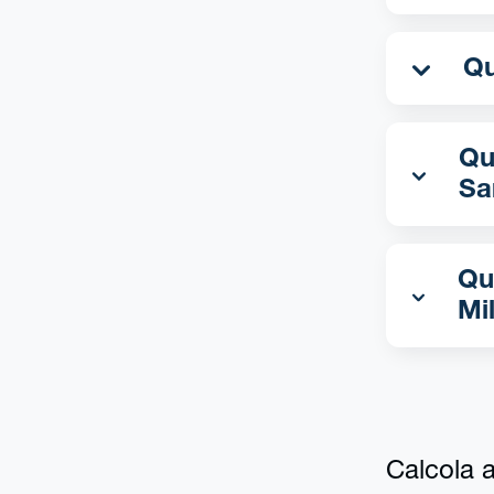
Qua
Sa
Qu
Mi
Calcola al