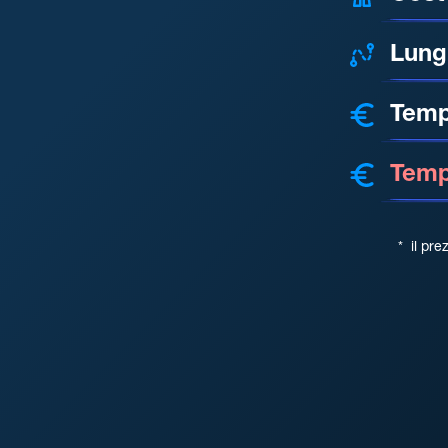
Lung
Temp
Tempo
*
il pre