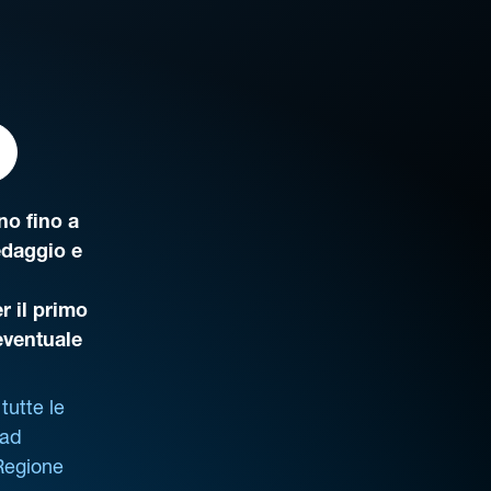
o fino a
edaggio e
r il primo
’eventuale
tutte le
 ad
 Regione