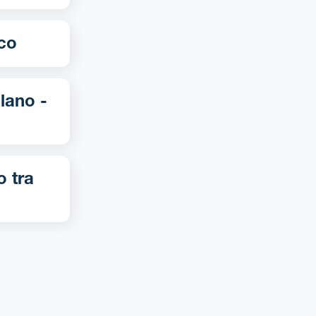
tioco
o tra