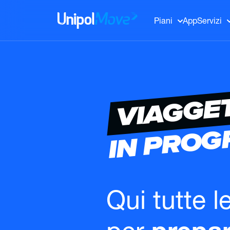
UnipolMove
Piani
App
Servizi
VIAGGE
IN PRO
Qui tutte l