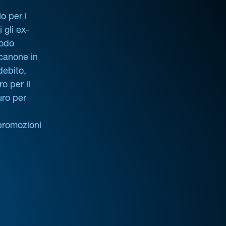
o per i
i gli ex-
iodo
 canone in
debito,
o per il
uro per
promozioni