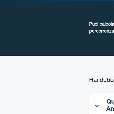
Puoi calcola
percorrenza 
Hai dubb
Qua
An