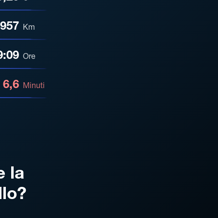
957
Km
9:09
Ore
6,6
Minuti
e la
llo?