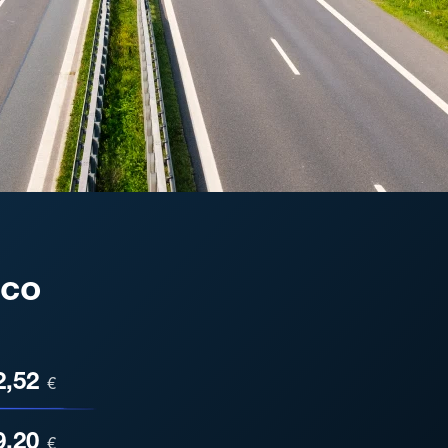
oco
ESA
2,52
€
9,20
€