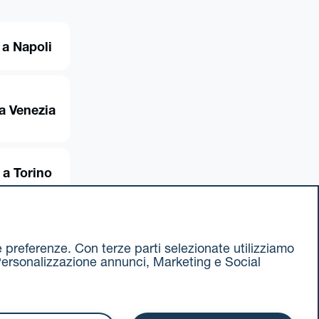
 a Napoli
a Venezia
 a Torino
ue preferenze. Con terze parti selezionate utilizziamo
e, Personalizzazione annunci, Marketing e Social
ax 051 375349
740811207 R.E.A. 524585