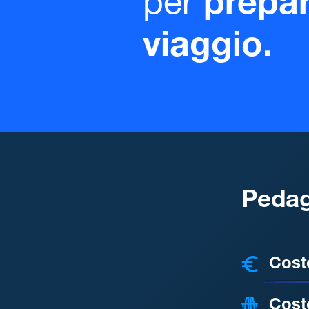
per
prepar
viaggio.
Pedag
COSTI
Cost
Cost