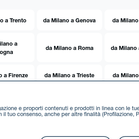
o a Trento
da Milano a Genova
da Milano
ilano a
da Milano a Roma
da Milano 
logna
o a Firenze
da Milano a Trieste
da Milano
igazione e proporti contenuti e prodotti in linea con le t
on il tuo consenso, anche per altre finalità (Profilazion
Via Stalingrado 37 - 40128 Bologna
Tel 051 5077111 - F
unipolmove@pec.unipol.it
C.F. 03506831209 e P. IVA 03