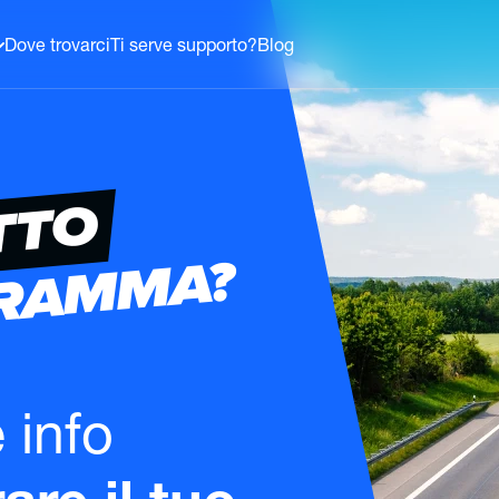
Dove trovarci
Ti serve supporto?
Blog
TTO
GRAMMA?
e info