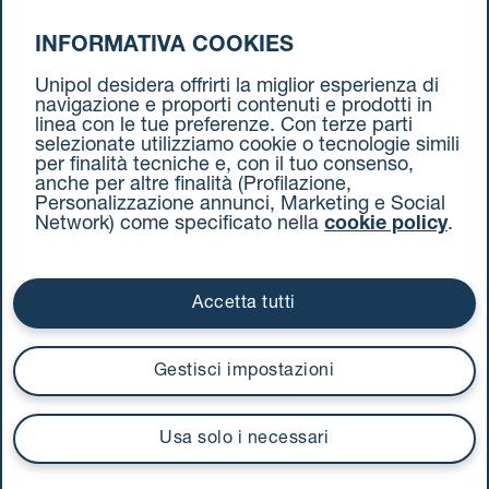
INFORMATIVA COOKIES
da Milano a Torino
Unipol desidera offrirti la miglior esperienza di
navigazione e proporti contenuti e prodotti in
linea con le tue preferenze. Con terze parti
selezionate utilizziamo cookie o tecnologie simili
per finalità tecniche e, con il tuo consenso,
anche per altre finalità (Profilazione,
Personalizzazione annunci, Marketing e Social
Network) come specificato nella
cookie policy
.
Cookie Policy
Termini e condizioni
Privacy Policy
Documenti contrattuali
Accetta tutti
Via Stalingrado 37 - 40128 Bologna
Tel 051 5077111 - Fax 051 375349
Gestisci impostazioni
unipolmove@pec.unipol.it
C.F. 03506831209 e P. IVA 03740811207 R.E.A. 524585
Usa solo i necessari
UnipolTech S.p.A.
Servizio offerto da
I prezzi si intendono compresi di IVA