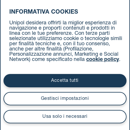
INFORMATIVA COOKIES
da Milano a Torino
Unipol desidera offrirti la miglior esperienza di
navigazione e proporti contenuti e prodotti in
linea con le tue preferenze. Con terze parti
selezionate utilizziamo cookie o tecnologie simili
per finalità tecniche e, con il tuo consenso,
anche per altre finalità (Profilazione,
Personalizzazione annunci, Marketing e Social
Network) come specificato nella
cookie policy
.
Cookie Policy
Termini e condizioni
Privacy Policy
Documenti contrattuali
Accetta tutti
Via Stalingrado 37 - 40128 Bologna
Tel 051 5077111 - Fax 051 375349
Gestisci impostazioni
unipolmove@pec.unipol.it
C.F. 03506831209 e P. IVA 03740811207 R.E.A. 524585
Usa solo i necessari
UnipolTech S.p.A.
Servizio offerto da
I prezzi si intendono compresi di IVA