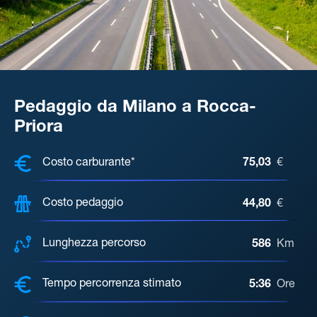
Pedaggio da Milano a Rocca-
Priora
COSTI, DISTANZA, TEMPO DI ATTE
Costo carburante*
75,03
€
Costo pedaggio
44,80
€
Lunghezza percorso
586
Km
Tempo percorrenza stimato
5:36
Ore