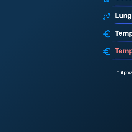
Lung
Temp
Tempo
*
il pre