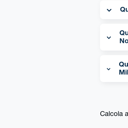
Qua
No
Qu
Mi
Calcola al