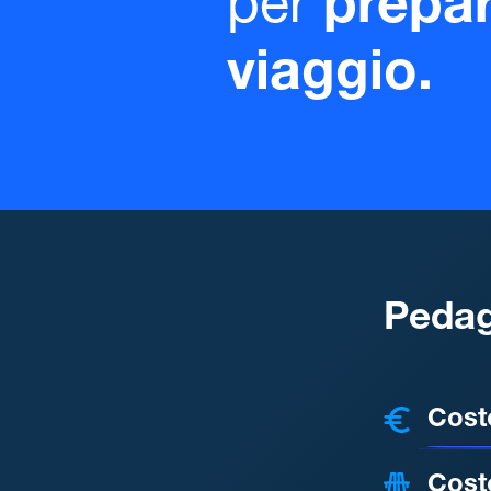
per
prepar
viaggio.
Pedag
COSTI
Cost
Cost