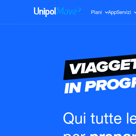
UnipolMove
Piani
App
Servizi
VIAGGE
IN PRO
Qui tutte l