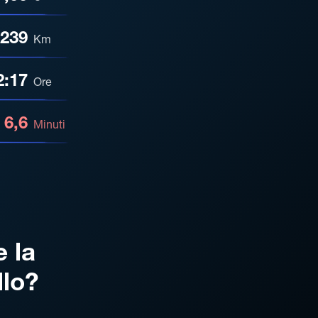
239
Km
2:17
Ore
6,6
Minuti
e la
llo?