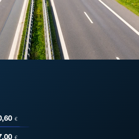
ESA
0,60
€
7,00
€