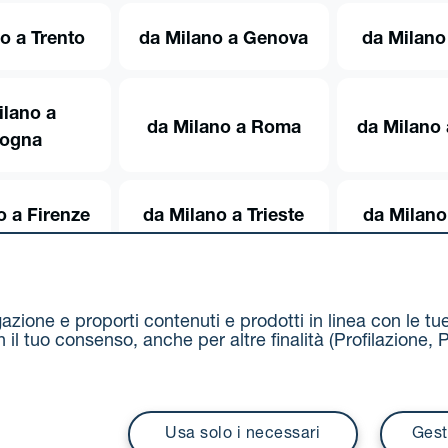
o a Trento
da Milano a Genova
da Milano
ilano a
da Milano a Roma
da Milano 
logna
o a Firenze
da Milano a Trieste
da Milano
igazione e proporti contenuti e prodotti in linea con le t
on il tuo consenso, anche per altre finalità (Profilazion
Via Stalingrado 37 - 40128 Bologna
Tel 051 5077111 - F
unipolmove@pec.unipol.it
C.F. 03506831209 e P. IVA 03
Usa solo i necessari
Gest
i contrattuali