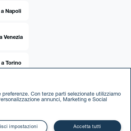
 a Napoli
a Venezia
 a Torino
ue preferenze. Con terze parti selezionate utilizziamo
e, Personalizzazione annunci, Marketing e Social
ax 051 375349
740811207 R.E.A. 524585
isci impostazioni
Accetta tutti