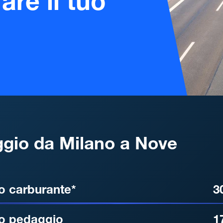
are il tuo
gio da Milano a Nove
, DISTANZA, TEMPO DI ATT
o carburante*
3
o pedaggio
1