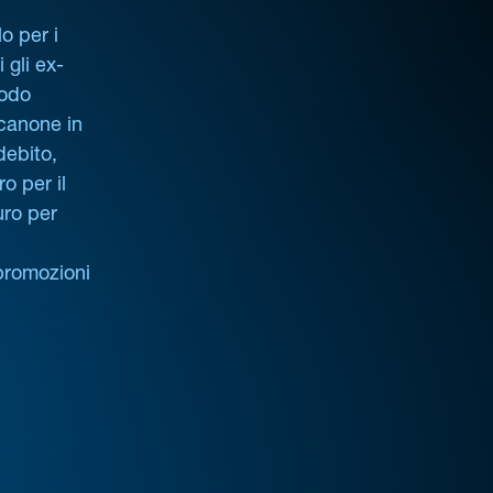
o per i
i gli ex-
iodo
 canone in
debito,
o per il
uro per
promozioni