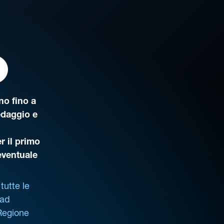
o fino a
edaggio e
r il primo
’eventuale
tutte le
 ad
 Regione